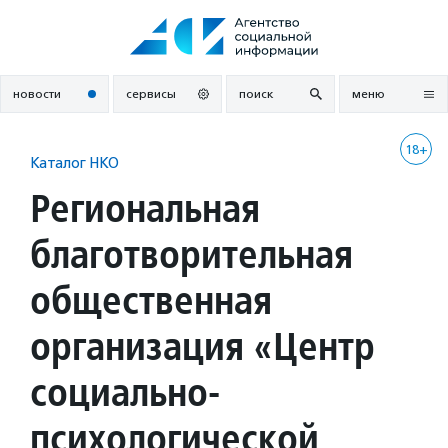
Перейти
к
содержанию
новости
сервисы
поиск
меню
18+
Каталог НКО
Региональная
благотворительная
общественная
организация «Центр
социально-
психологической