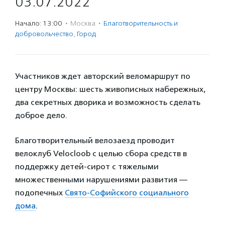
03.07.2022
Начало: 13:00
·
Москва
·
Благотвори­тель­ность и
доброволь­чест­во
,
Город
Участников ждет авторский веломаршрут по
центру Москвы: шесть живописных набережных,
два секретных дворика и возможность сделать
доброе дело.
Благотворительный велозаезд проводит
велоклуб Velocloob с целью сбора средств в
поддержку детей-сирот с тяжелыми
множественными нарушениями развития —
подопечных
Свято-Софийского социального
дома
.