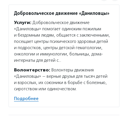
Добровольческое движение «Даниловцы»
Благо
Потан
Услуги:
Добровольческое движение
Услуг
«Даниловцы» помогает одиноким пожилым
Потани
и бездомным людям, общается с заключенными,
эндаум
посещает центры психического здоровья детей
компет
и подростков, центры детской гематологии,
деятел
онкологии и иммунологии, больницы, дома-
в пери
интернаты для детей с…
практи
Волонтерство:
Волонтеры движения
Подро
«Даниловцы» — верные друзья для тысяч детей
и взрослых, их союзники в борьбе с болезнью,
сиротством или одиночеством.
Подробнее