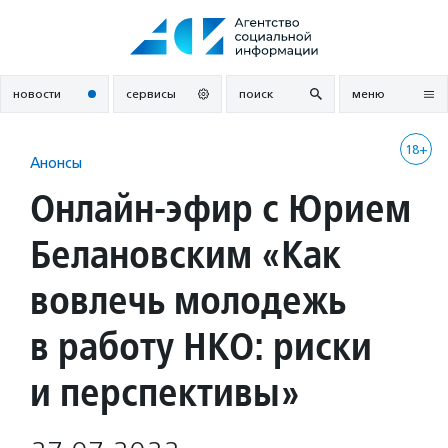
Перейти
к
содержанию
новости
сервисы
поиск
меню
18+
Анонсы
Онлайн-эфир с Юрием
Белановским «Как
вовлечь молодежь
в работу НКО: риски
и перспективы»