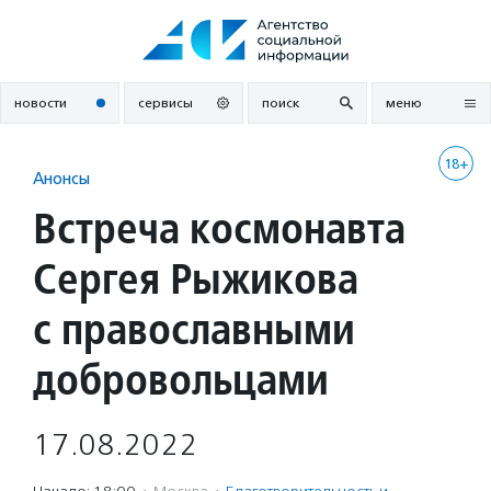
Перейти
к
содержанию
новости
сервисы
поиск
меню
18+
Анонсы
Встреча космонавта
Сергея Рыжикова
с православными
добровольцами
17.08.2022