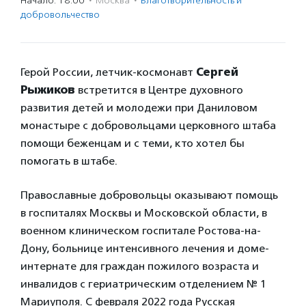
Начало: 18:00
·
Москва
·
Благотвори­тель­ность и
доброволь­чест­во
Герой России, летчик-космонавт
Сергей
Рыжиков
встретится в Центре духовного
развития детей и молодежи при Даниловом
монастыре с добровольцами церковного штаба
помощи беженцам и с теми, кто хотел бы
помогать в штабе.
Православные добровольцы оказывают помощь
в госпиталях Москвы и Московской области, в
военном клиническом госпитале Ростова-на-
Дону, больнице интенсивного лечения и доме-
интернате для граждан пожилого возраста и
инвалидов с гериатрическим отделением № 1
Мариуполя. С февраля 2022 года Русская