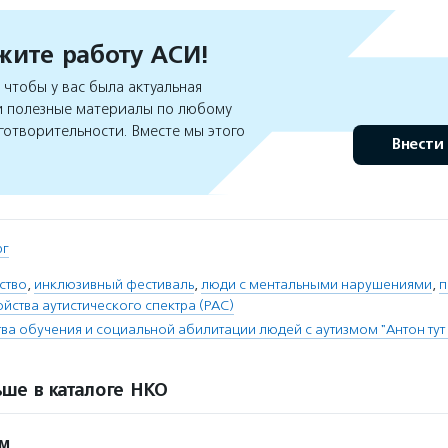
ите работу АСИ!
чтобы у вас была актуальная
 полезные материалы по любому
готворительности. Вместе мы этого
Внести
рг
ство
,
инклюзивный фестиваль
,
люди с ментальными нарушениями
,
п
ойства аутистического спектра (РАС)
тва обучения и социальной абилитации людей с аутизмом "Антон тут
ше в каталоге НКО
ом