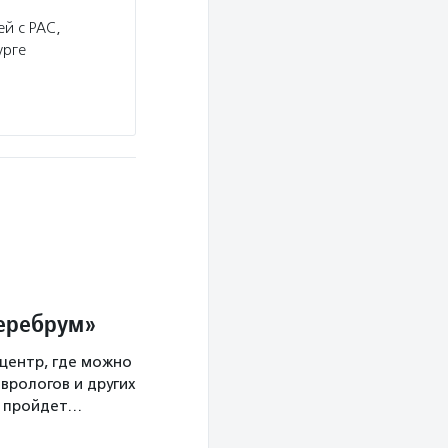
й с РАС,
урге
Церебрум»
центр, где можно
врологов и других
а пройдет…