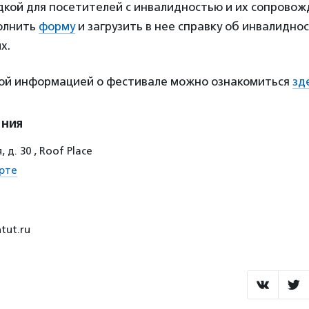
дкой для посетителей с инвалидностью и их сопрово
полнить
форму
и загрузить в нее справку об инвалидно
х.
ой информацией о фестивале можно ознакомиться
зд
ения
д. 30 , Roof Place
рте
tut.ru