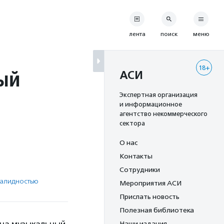
лента
поиск
меню
18+
ый
АСИ
Экспертная организация
и информационное
агентство некоммерческого
сектора
О нас
Контакты
Сотрудники
валидностью
Мероприятия АСИ
Прислать новость
Полезная библиотека
Наши издания