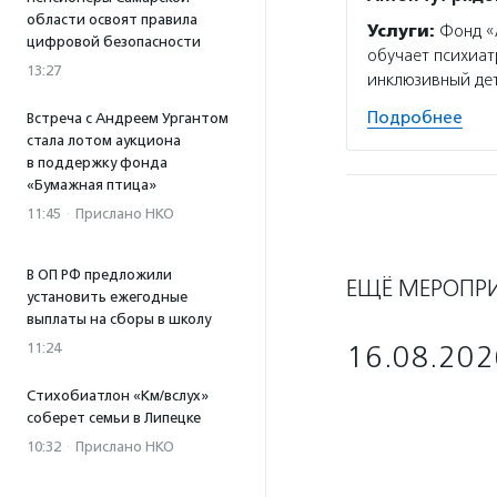
области освоят правила
Услуги:
Фонд «А
цифровой безопасности
обучает психиат
13:27
инклюзивный дет
Подробнее
Встреча с Андреем Ургантом
стала лотом аукциона
в поддержку фонда
«Бумажная птица»
11:45
·
Прислано НКО
В ОП РФ предложили
ЕЩЁ МЕРОПР
установить ежегодные
выплаты на сборы в школу
11:24
16.08.202
Стихобиатлон «Км/вслух»
соберет семьи в Липецке
10:32
·
Прислано НКО