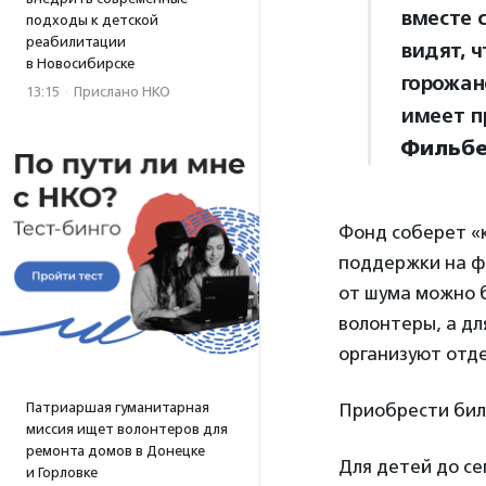
вместе 
подходы к детской
реабилитации
видят, 
в Новосибирске
горожан
13:15
·
Прислано НКО
имеет п
Фильбе
Фонд соберет «
поддержки на ф
от шума можно 
волонтеры, а дл
организуют отд
Патриаршая гуманитарная
Приобрести би
миссия ищет волонтеров для
ремонта домов в Донецке
Для детей до се
и Горловке