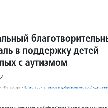
льный благотворительн
аль в поддержку детей
слых с аутизмом
2
кт-Петербург
·
Благотвори­тель­ность и доброволь­чест­во
,
Люди с ин