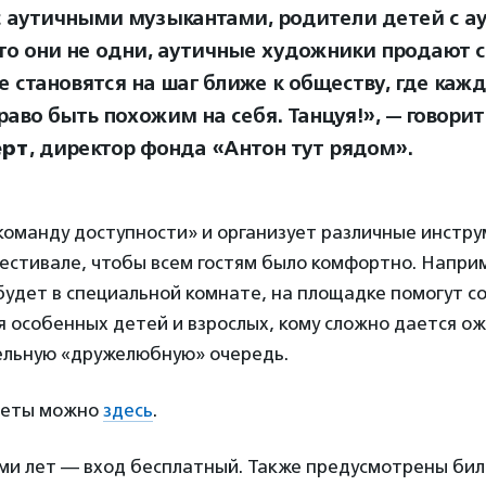
с аутичными музыкантами, родители детей с 
что они не одни, аутичные художники продают с
е становятся на шаг ближе к обществу, где каж
раво быть похожим на себя. Танцуя!», —
говори
рт
, директор фонда «Антон тут рядом».
команду доступности» и организует различные инстр
естивале, чтобы всем гостям было комфортно. Напри
будет в специальной комнате, на площадке помогут с
я особенных детей и взрослых, кому сложно дается о
ельную «дружелюбную» очередь.
леты можно
здесь
.
ми лет — вход бесплатный. Также предусмотрены биле