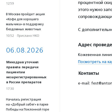
процентной ски
12:59
этого нужно за
В Москве пройдет акция
сопровождающи
«Кофе для хорошего
мальчика» в поддержку
С дополнительн
бездомных животных
10:52
·
Прислано НКО
Адрес провед
06.08.2026
Кожевенная линия, 
Посмотреть на ка
Минздрав уточнил
правила передачи
пациентам
Контакты
незарегистрированных
в России препаратов
e-mail: fest@anton
17:30
Началась регистрация
на «Добрый забег» в парке
Победы на Поклонной горе