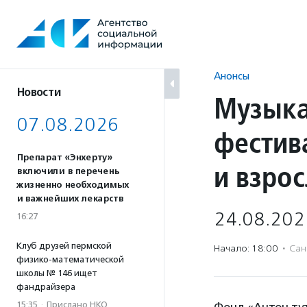
Перейти
к
содержанию
Анонсы
Новости
Музыка
07.08.2026
фестив
Препарат «Энхерту»
и взро
включили в перечень
жизненно необходимых
и важнейших лекарств
24.08.202
16:27
Клуб друзей пермской
Начало: 18:00
·
Сан
физико-математической
школы № 146 ищет
фандрайзера
15:35
·
Прислано НКО