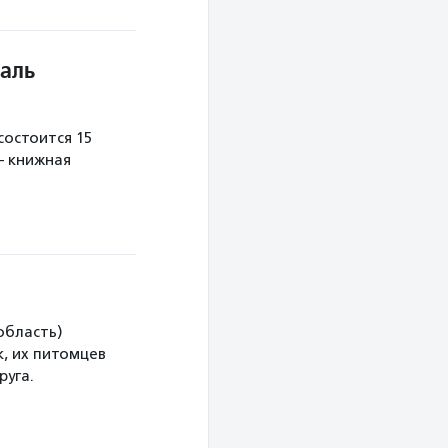
аль
остоится 15
— книжная
область)
, их питомцев
руга.