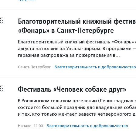
6
Благотворительный книжный фестив
«Фонарь» в Санкт-Петербурге
Благотворительный книжный фестиваль «Фонарь» с
августа на поляне за Упсала-цирком. В программе 
гаражная распродажа за пожертвования в…
Санкт-Петербург
·
Благотвори­тель­ность и доброволь­чест­во
6
Фестиваль «Человек собаке друг»
В Ропшинском сельском поселении (Ленинградская 
состоится большой праздник для владельцев собак
и тех, кто только мечтает завести четвероногого д
Начало: 11:00
·
Благотвори­тель­ность и доброволь­чест­во