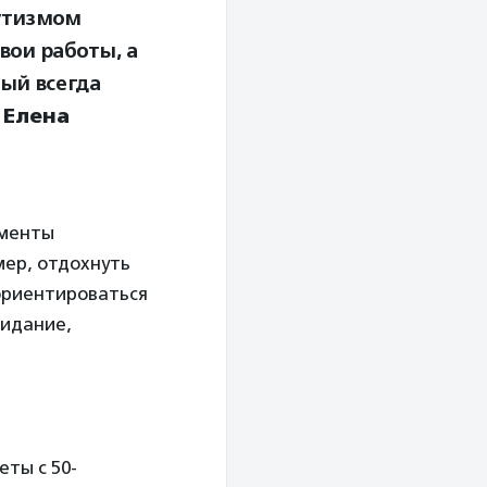
аутизмом
вои работы, а
дый всегда
т
Елена
ументы
мер, отдохнуть
ориентироваться
жидание,
ты с 50-