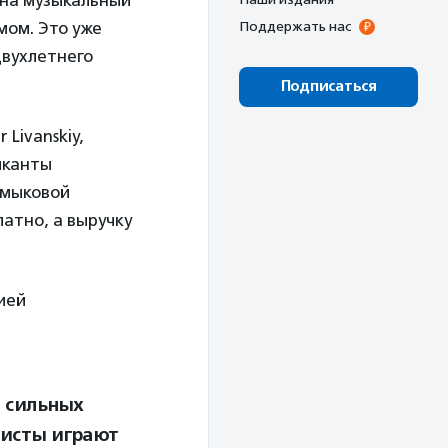
 на музыкальный
мом. Это уже
Поддержать нас
двухлетнего
Подписаться
Livanskiy,
ыканты
Шмыковой
атно, а выручку
ией
о сильных
тисты играют