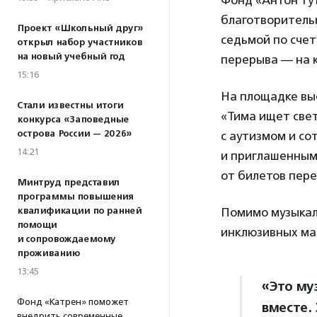
Фонд «Антон тут
благотворительн
Проект «Школьный друг»
седьмой по счет
открыл набор участников
на новый учебный год
перерыва — на к
15:16
На площадке выс
Стали известны итоги
«Тима ищет свет
конкурса «Заповедные
острова России — 2026»
с аутизмом и с
14:21
и приглашенными
от билетов пере
Минтруд представил
программы повышения
квалификации по ранней
Помимо музыкаль
помощи
инклюзивных ма
и сопровождаемому
проживанию
13:45
«Это му
Фонд «Катрен» поможет
вместе.
внедрить современные