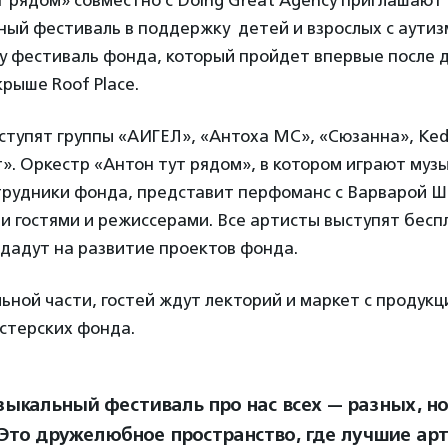
 рядом» совместно с Doing Great Agency приглашают
ый фестиваль в поддержку детей и взрослых с аутиз
у фестиваль фонда, который пройдет впервые после 
рыше Roof Place.
тупят группы «АИГЕЛ», «Антоха МС», «Сюзанна», Kedr 
». Оркестр «Антон тут рядом», в котором играют муз
отрудники фонда, представит перфоманс с Варварой 
 гостями и режиссерами. Все артисты выступят беспл
дадут на развитие проектов фонда.
ной части, гостей ждут лекторий и маркет с продукц
стерских фонда.
зыкальный фестиваль про нас всех — разных, н
 Это дружелюбное пространство, где лучшие ар