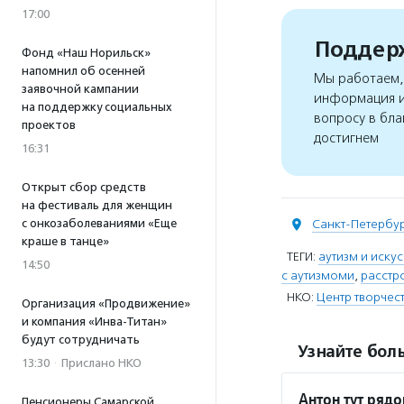
17:00
Поддерж
Фонд «Наш Норильск»
напомнил об осенней
Мы работаем, 
заявочной кампании
информация и
на поддержку социальных
вопросу в бла
проектов
достигнем
16:31
Открыт сбор средств
на фестиваль для женщин
с онкозаболеваниями «Еще
Санкт-Петербу
краше в танце»
ТЕГИ:
аутизм и искус
14:50
с аутизмоми
,
расстр
НКО:
Центр творчес
Организация «Продвижение»
и компания «Инва-Титан»
будут сотрудничать
Узнайте боль
13:30
·
Прислано НКО
Антон тут ряд
Пенсионеры Самарской