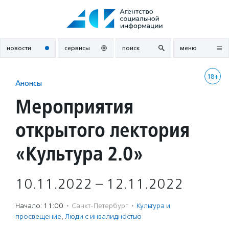
Перейти
к
содержанию
новости
сервисы
поиск
меню
18+
Анонсы
Мероприятия
открытого лектория
«Культура 2.0»
10.11.2022 – 12.11.2022
Начало: 11:00
·
Санкт-Петербург
·
Культура и
просвещение
,
Люди с инвалидностью