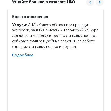
Узнайте больше в каталоге НКО
Колесо обозрения
Искусс
Услуги:
АНО «Колесо обозрения» проводит
Услуг
экскурсии, занятия в музеях и творческий конкурс
обучае
для детей и молодых взрослых с инвалидностью,
провод
собирает лучшие музейные практики по работе
в проф
с людьми с инвалидностью и обучает…
стажир
проект
Подробнее
Подро