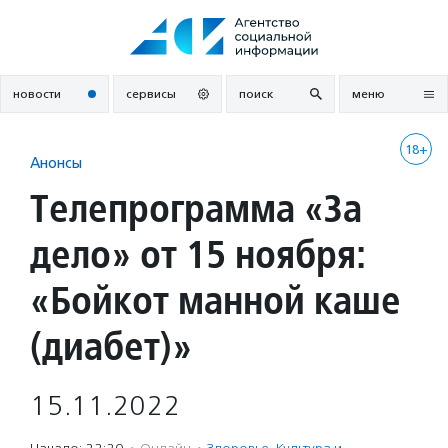
Перейти
к
содержанию
новости
сервисы
поиск
меню
18+
Анонсы
Телепрограмма «За
дело» от 15 ноября:
«Бойкот манной каше
(диабет)»
15.11.2022