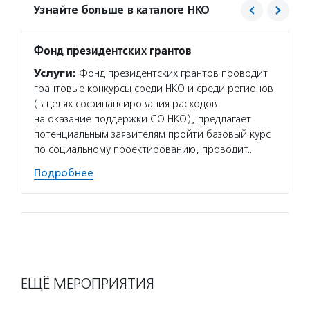
Узнайте больше в каталоге НКО
Фонд президентских грантов
Агент
Услуги:
Фонд президентских грантов проводит
Услуг
грантовые конкурсы среди НКО и среди регионов
матери
(в целях софинансирования расходов
сектор
на оказание поддержки СО НКО), предлагает
новост
потенциальным заявителям пройти базовый курс
расска
по социальному проектированию, проводит…
некомм
Подробнее
Подро
ЕЩЁ МЕРОПРИЯТИЯ