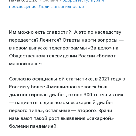
Начало: 22:20
·
Онлайн
·
Здоровье
,
Культура и
просвещение
,
Люди с инвалидностью
Им можно есть сладости?! А это по наследству
передается? Лечится? Ответы на эти вопросы —
в новом выпуске телепрограммы «За дело» на
Общественном телевидении России «Бойкот
манной каше».
Согласно официальной статистике, в 2021 году в
России у более 4 миллионов человек был
диагностирован диабет, около 300 тысяч из них
— пациенты с диагнозом «сахарный диабет
первого типа», остальные — второго. Врачи
называют такой рост выявления «сахарной»
болезни пандемией.