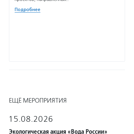
фестив
Подробнее
Волон
помога
решают
о прог
делятс
Подро
ЕЩЁ МЕРОПРИЯТИЯ
15.08.2026
Экологическая акция «Вода России»