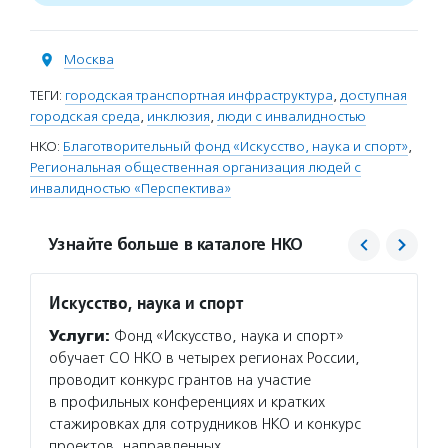
Москва
ТЕГИ:
городская транспортная инфраструктура
,
доступная
городская среда
,
инклюзия
,
люди с инвалидностью
НКО:
Благотворительный фонд «Искусство, наука и спорт»
,
Региональная общественная организация людей с
инвалидностью «Перспектива»
Узнайте больше в каталоге НКО
Искусство, наука и спорт
РООИ 
Услуги:
Фонд «Искусство, наука и спорт»
Услуг
обучает СО НКО в четырех регионах России,
взросл
проводит конкурс грантов на участие
на раб
в профильных конференциях и кратких
найти 
стажировках для сотрудников НКО и конкурс
инклюз
проектов, направленных…
образо