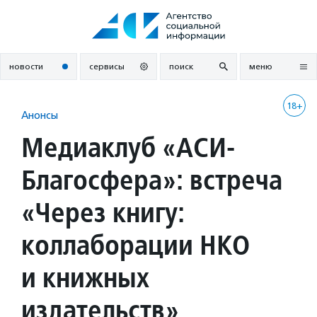
Перейти
к
содержанию
новости
сервисы
поиск
меню
18+
Анонсы
Медиаклуб «АСИ-
Благосфера»: встреча
«Через книгу:
коллаборации НКО
и книжных
издательств»