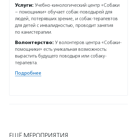
Услуги:
Учебно-кинологический центр «Собаки
Услуг
– помощники» обучает собак-поводырей для
за люд
людей, потерявших зрение, и собак-терапевтов
родств
для детей с инвалидностью, проводит занятия
поддер
по канистерапии.
распро
Волонтерство:
У волонтеров центра «Собаки-
Волон
помощники» есть уникальная возможность:
каждый
вырастить будущего поводыря или собаку-
в разв
терапевта.
качест
информ
Подробнее
он при
Подро
ЕЩЁ МЕРОПРИЯТИЯ