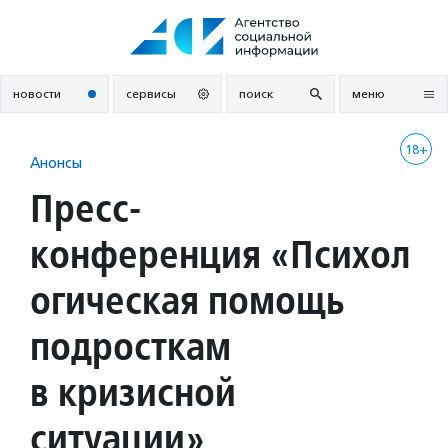
Перейти
к
содержанию
новости
сервисы
поиск
меню
18+
Анонсы
Пресс-
конференция «Психол
огическая помощь
подросткам
в кризисной
ситуации»