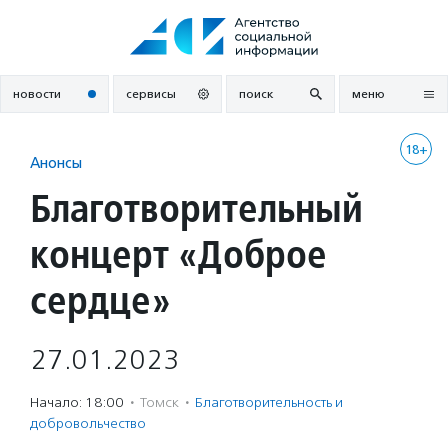
Перейти
к
содержанию
новости
сервисы
поиск
меню
18+
Анонсы
Благотворительный
концерт «Доброе
сердце»
27.01.2023
Начало: 18:00
·
Томск
·
Благотвори­тель­ность и
доброволь­чест­во