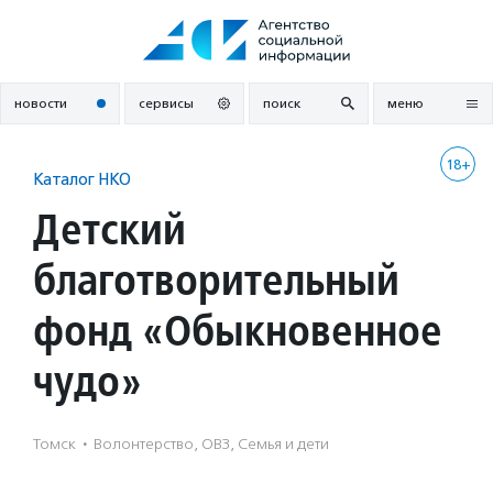
Перейти
к
содержанию
новости
сервисы
поиск
меню
18+
Каталог НКО
Детский
благотворительный
фонд «Обыкновенное
чудо»
Томск
·
Волонтерство, ОВЗ, Семья и дети