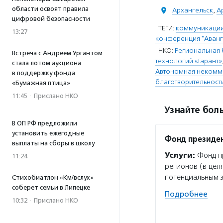
области освоят правила
Архангельск
,
А
цифровой безопасности
ТЕГИ:
коммуникации
13:27
конференция "Аванг
НКО:
Региональная 
Встреча с Андреем Ургантом
технологий «Гарант»
стала лотом аукциона
Автономная некомме
в поддержку фонда
благотворительност
«Бумажная птица»
11:45
·
Прислано НКО
Узнайте боль
В ОП РФ предложили
установить ежегодные
Фонд президен
выплаты на сборы в школу
Услуги:
Фонд пр
11:24
регионов (в цел
потенциальным 
Стихобиатлон «Км/вслух»
соберет семьи в Липецке
Подробнее
10:32
·
Прислано НКО