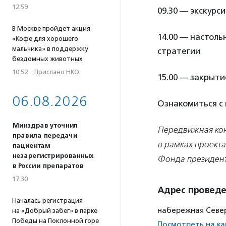
12:59
09.30 — экскурс
В Москве пройдет акция
14.00 — настол
«Кофе для хорошего
мальчика» в поддержку
стратегии
бездомных животных
10:52
·
Прислано НКО
15.00 — закрыт
06.08.2026
Ознакомиться с
Минздрав уточнил
Передвижная кон
правила передачи
в рамках проект
пациентам
незарегистрированных
Фонда президент
в России препаратов
17:30
Адрес провед
Началась регистрация
набережная Северн
на «Добрый забег» в парке
Победы на Поклонной горе
Посмотреть на ка