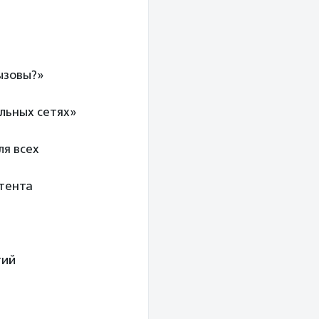
ызовы?»
льных сетях»
ля всех
тента
тий