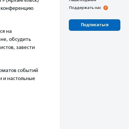
т» (Архангельск)
а конференцию
Поддержать нас
Подписаться
ся на
не, обсудить
истов, завести
орматов событий
и и настольные