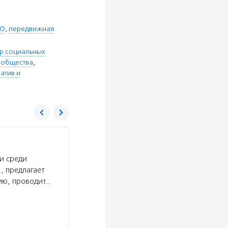
КО
,
передвижная
тр социальных
 общества
,
атив и
Центр развития социально-культурных пр
«Благосфера»
и среди
Услуги:
Центр «Благосфера» создает условия 
, предлагает
в благотворительность и могли больше узнать
ию, проводит…
и некоммерческих организациях: в центре про
организаций, работают книжный…
Подробнее