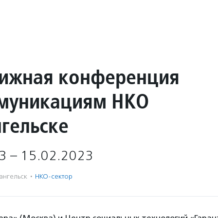
ижная конференция
муникациям НКО
нгельске
3 – 15.02.2023
ангельск
·
НКО-сектор