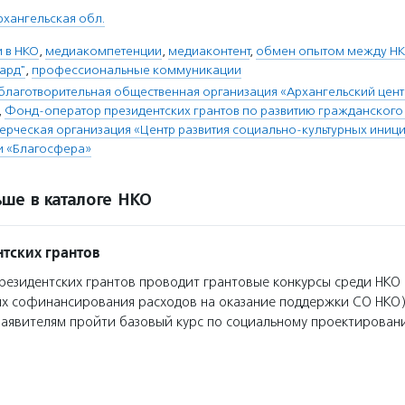
рхангельская обл.
 в НКО
,
медиакомпетенции
,
медиаконтент
,
обмен опытом между Н
ард"
,
профессиональные коммуникации
благотворительная общественная организация «Архангельский цен
,
Фонд-оператор президентских грантов по развитию гражданского
рческая организация «Центр развития социально-культурных иници
и «Благосфера»
ше в каталоге НКО
тских грантов
езидентских грантов проводит грантовые конкурсы среди НКО 
ях софинансирования расходов на оказание поддержки СО НКО)
заявителям пройти базовый курс по социальному проектирован