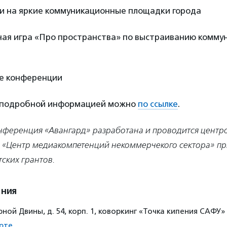
ии на яркие коммуникационные площадки города
ьная игра «Про пространства» по выстраиванию комм
ие конференции
 подробной информацией можно
по ссылке
.
ференция «Авангард» разработана и проводится центр
а «Центр медиакомпетенций некоммерчекого сектора» п
ских грантов.
ения
ой Двины, д. 54, корп. 1, коворкинг «Точка кипения САФУ»
рте