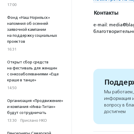
17:00
Контакты
Фонд «Наш Норильск»
напомнил об осенней
e-mail: media@bla
заявочной кампании
благотворительно
на поддержку социальных
проектов
16:31
Открыт сбор средств
на фестиваль для женщин
с онкозаболеваниями «Еще
Поддерж
краше в танце»
14:50
Мы работаем, 
информация и
Организация «Продвижение»
вопросу в бла
и компания «Инва-Титан»
достигнем
будут сотрудничать
13:30
·
Прислано НКО
Пенсионеры Самарской