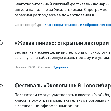
Благотворительный книжный фестиваль «Фонарь» с
августа на поляне за Упсала-цирком. В программе 
гаражная распродажа за пожертвования в…
Санкт-Петербург
·
Благотвори­тель­ность и доброволь­чест­во
6
«Живая линия»: открытый лекторий
Бесплатный еженедельный лекторий о психологии
взглянуть на собственную жизнь под другим углом.
Начало: 19:00
·
Онлайн
·
Здоровье
6
Фестиваль «Экологичный Новосибир
Посетители смогут участвовать в квесте «ЭкоСиб»,
классы, посмотреть развлекательную программу и
в специально оформленных зонах.