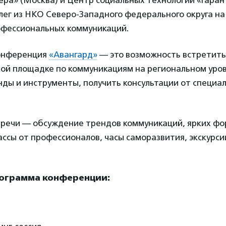
ра» (Москва) и Центр социальных технологий «Гаран
лег из НКО Северо-Западного федерального округа н
офессиональных коммуникаций.
онференция
«Авангард»
— это возможность встретить
ой площадке по коммуникациям на региональном уров
ды и инструменты, получить консультации от специал
.
тречи — обсуждение трендов коммуникаций, ярких ф
ссы от профессионалов, часы саморазвития, экскурси
ограмма конференции: