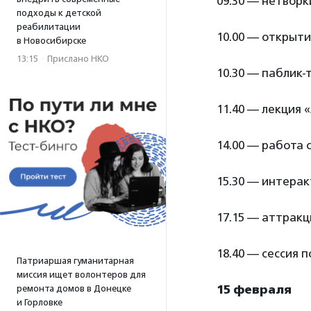
09.30 — нетворк
подходы к детской
реабилитации
10.00 — открыт
в Новосибирске
13:15
·
Прислано НКО
10.30 — паблик
11.40 — лекция 
14.00 — работа
15.30 — интера
17.15 — аттрак
18.40 — сессия 
Патриаршая гуманитарная
миссия ищет волонтеров для
15 февраля
ремонта домов в Донецке
и Горловке