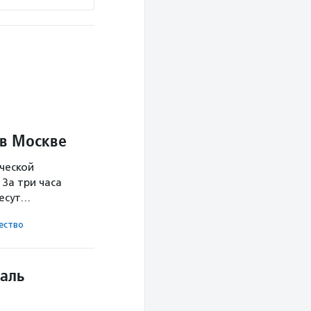
 в Москве
ческой
За три часа
несут…
ест­во
аль