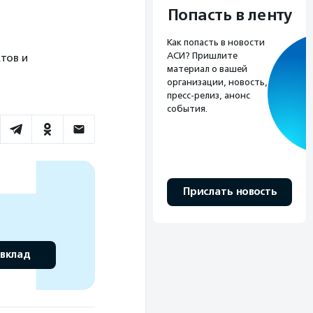
Попасть в ленту
Как попасть в новости
АСИ? Пришлите
тов и
материал о вашей
организации, новость,
пресс-релиз, анонс
события.
Прислать новость
 вклад