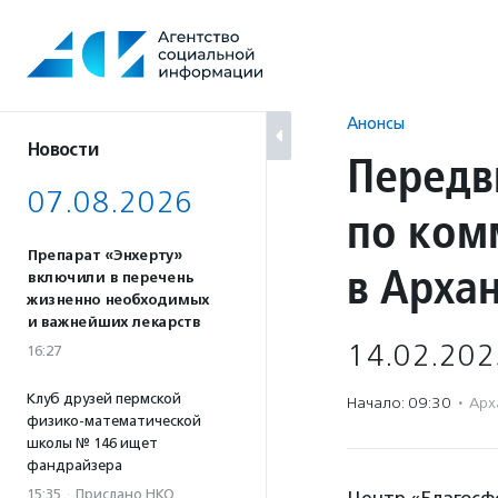
Перейти
к
содержанию
Анонсы
Новости
Передв
07.08.2026
по ком
Препарат «Энхерту»
в Арха
включили в перечень
жизненно необходимых
и важнейших лекарств
14.02.202
16:27
Клуб друзей пермской
Начало: 09:30
·
Арх
физико-математической
школы № 146 ищет
фандрайзера
15:35
·
Прислано НКО