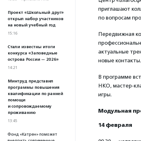
Центр «Благосфе
приглашают кол
Проект «Школьный друг»
по вопросам пр
открыл набор участников
на новый учебный год
15:16
Передвижная к
профессиональн
Стали известны итоги
актуальные трен
конкурса «Заповедные
острова России — 2026»
новые контакты
14:21
В программе вс
Минтруд представил
НКО, мастер-кла
программы повышения
квалификации по ранней
игры.
помощи
и сопровождаемому
Модульная пр
проживанию
13:45
14 февраля
Фонд «Катрен» поможет
внедрить современные