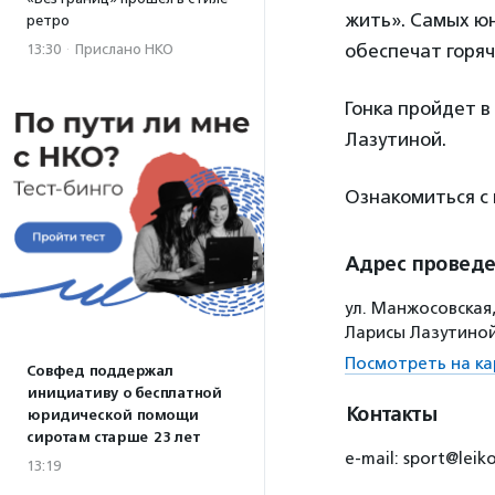
жить». Самых ю
ретро
обеспечат горяч
13:30
·
Прислано НКО
Гонка пройдет в
Лазутиной.
Ознакомиться с
Адрес провед
ул. Манжосовская,
Ларисы Лазутино
Посмотреть на ка
Совфед поддержал
инициативу о бесплатной
Контакты
юридической помощи
сиротам старше 23 лет
e-mail: sport@leik
13:19