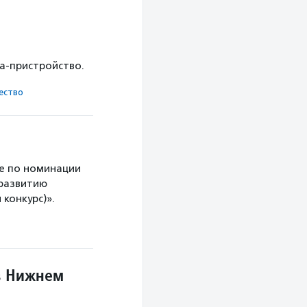
ка-пристройство.
ест­во
е по номинации
 развитию
конкурс)».
в Нижнем