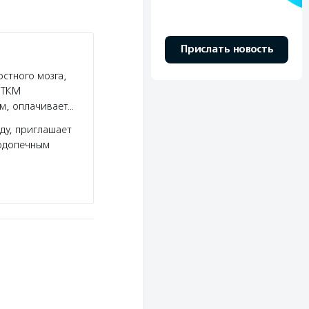
Прислать новость
стного мозга,
я ТКМ
м, оплачивает…
ду, приглашает
подопечным