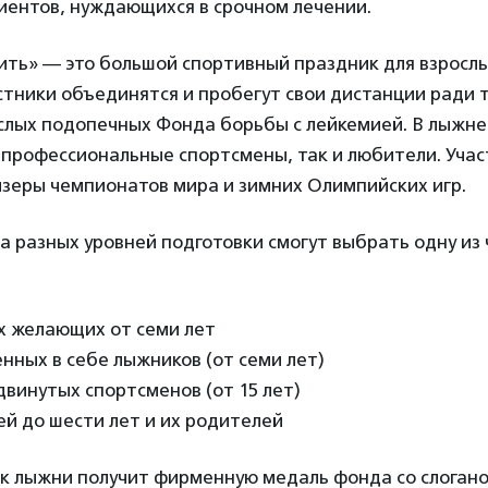
иентов, нуждающихся в срочном лечении.
ть» — это большой спортивный праздник для взрослы
стники объединятся и пробегут свои дистанции ради т
слых подопечных Фонда борьбы с лейкемией. В лыжне
 профессиональные спортсмены, так и любители. Уча
зеры чемпионатов мира и зимних Олимпийских игр.
 разных уровней подготовки смогут выбрать одну из
ех желающих от семи лет
енных в себе лыжников (от семи лет)
двинутых спортсменов (от 15 лет)
ей до шести лет и их родителей
к лыжни получит фирменную медаль фонда со слоган