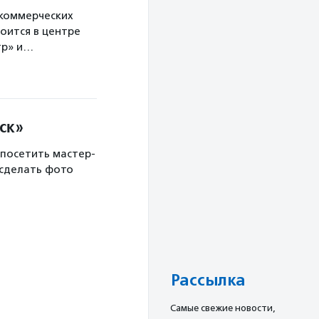
екоммерческих
оится в центре
тр» и…
ск»
 посетить мастер-
 сделать фото
Рассылка
Cамые свежие новости,