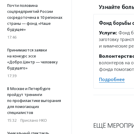
Почти половина
Узнайте боль
соцпредприятий России
сосредоточена в 10 регионах
Фонд борьбы 
страны — фонд «Наше
будущее»
Услуги:
Фонд бо
17:46
заготовку транс
и химические ре
Принимаются заявки
Волонтерств
на конкурс эссе
«Добро.Центр — человеку
волонтеров на о
будущего»
фонда помогают 
17:39
Подробнее
В Москве и Петербурге
пройдут тренинги
по профилактике выгорания
для помогающих
специалистов
15:32
·
Прислано НКО
ЕЩЁ МЕРОПР
Уникальный спектакль