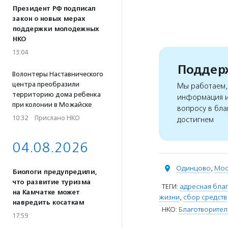
Президент РФ подписал
закон о новых мерах
поддержки молодежных
НКО
13:04
Поддерж
Волонтеры Наставнического
центра преобразили
Мы работаем, 
территорию дома ребенка
информация и
при колонии в Можайске
вопросу в бла
10:32
·
Прислано НКО
достигнем
04.08.2026
Одинцово
,
Мос
Биологи предупредили,
что развитие туризма
ТЕГИ:
адресная благ
на Камчатке может
жизни
,
сбор средств
навредить косаткам
НКО:
Благотворител
17:59