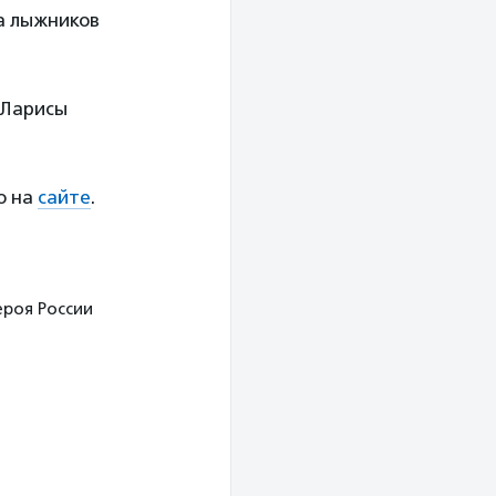
а лыжников
 Ларисы
о на
сайте
.
ероя России