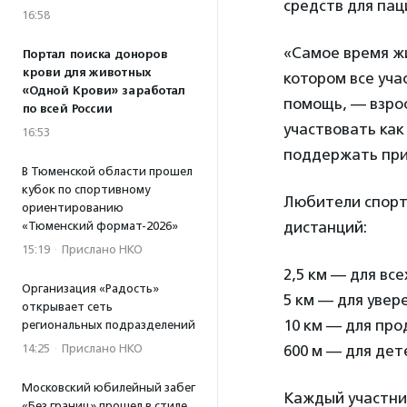
средств для пац
16:58
«Самое время жи
Портал поиска доноров
крови для животных
котором все уча
«Одной Крови» заработал
помощь, — взро
по всей России
участвовать как
16:53
поддержать при
В Тюменской области прошел
кубок по спортивному
Любители спорта
ориентированию
дистанций:
«Тюменский формат-2026»
15:19
·
Прислано НКО
2,5 км — для вс
Организация «Радость»
5 км — для увер
открывает сеть
10 км — для про
региональных подразделений
14:25
·
Прислано НКО
600 м — для дет
Московский юбилейный забег
Каждый участни
«Без границ» прошел в стиле