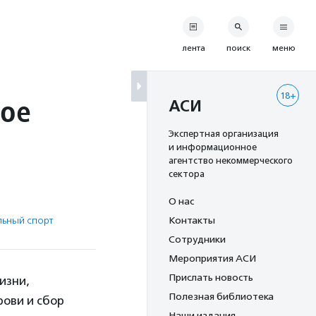
лента
поиск
меню
18+
мое
АСИ
Экспертная организация
и информационное
агентство некоммерческого
сектора
О нас
ьный спорт
Контакты
Сотрудники
Мероприятия АСИ
Прислать новость
изни,
Полезная библиотека
ови и сбор
Наши издания