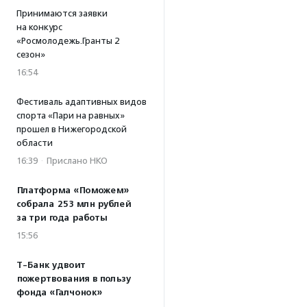
Принимаются заявки
на конкурс
«Росмолодежь.Гранты 2
сезон»
16:54
Фестиваль адаптивных видов
спорта «Пари на равных»
прошел в Нижегородской
области
16:39
·
Прислано НКО
Платформа «Поможем»
собрала 253 млн рублей
за три года работы
15:56
Т-Банк удвоит
пожертвования в пользу
фонда «Галчонок»