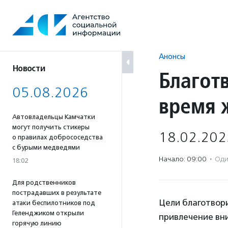
Перейти
к
содержанию
Анонсы
Новости
Благот
05.08.2026
время 
Автовладельцы Камчатки
могут получить стикеры
18.02.202
о правилах добрососедства
с бурыми медведями
Начало: 09:00
·
Оди
18:02
Для родственников
пострадавших в результате
Цели благотвор
атаки беспилотников под
Геленджиком открыли
привлечение вн
горячую линию