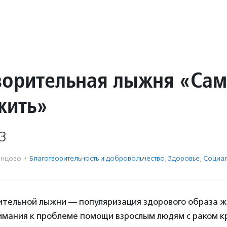
ворительная лыжня «Са
жить»
3
нцово
·
Благотвори­тель­ность и доброволь­чест­во
,
Здоровье
,
Социал
ительной лыжни — популяризация здорового образа ж
имания к проблеме помощи взрослым людям с раком кр