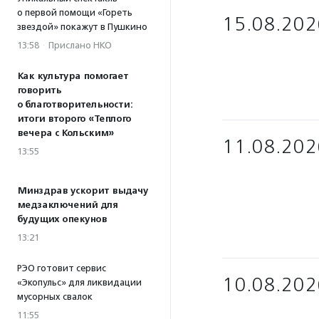
о первой помощи «Гореть
15.08.202
звездой» покажут в Пушкино
13:58
·
Прислано НКО
Как культура помогает
говорить
о благотворительности:
итоги второго «Теплого
вечера с Кольским»
11.08.202
13:55
Минздрав ускорит выдачу
медзаключений для
будущих опекунов
13:21
РЭО готовит сервис
10.08.202
«Экопульс» для ликвидации
мусорных свалок
11:55