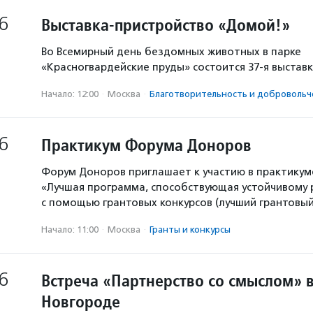
6
Выставка-пристройство «Домой!»
Во Всемирный день бездомных животных в парке
«Красногвардейские пруды» состоится 37-я выстав
Начало: 12:00
·
Москва
·
Благотвори­тель­ность и доброволь­ч
6
Практикум Форума Доноров
Форум Доноров приглашает к участию в практикум
«Лучшая программа, способствующая устойчивому
с помощью грантовых конкурсов (лучший грантовый 
Начало: 11:00
·
Москва
·
Гранты и конкурсы
6
Встреча «Партнерство со смыслом» 
Новгороде