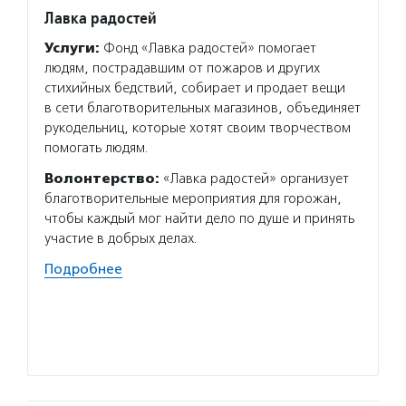
Лавка радостей
Фонд 
Услуги:
Фонд «Лавка радостей» помогает
Услуг
людям, пострадавшим от пожаров и других
гранто
стихийных бедствий, собирает и продает вещи
(в цел
в сети благотворительных магазинов, объединяет
на ока
рукодельниц, которые хотят своим творчеством
потенц
помогать людям.
по соц
Волонтерство:
«Лавка радостей» организует
Подро
благотворительные мероприятия для горожан,
чтобы каждый мог найти дело по душе и принять
участие в добрых делах.
Подробнее