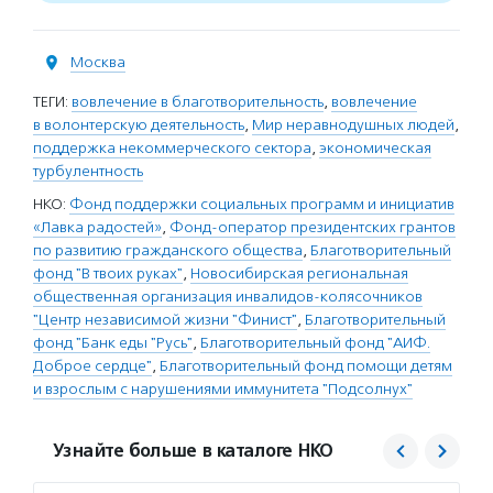
Москва
ТЕГИ:
вовлечение в благотворительность
,
вовлечение
в волонтерскую деятельность
,
Мир неравнодушных людей
,
поддержка некоммерческого сектора
,
экономическая
турбулентность
НКО:
Фонд поддержки социальных программ и инициатив
«Лавка радостей»
,
Фонд-оператор президентских грантов
по развитию гражданского общества
,
Благотворительный
фонд "В твоих руках"
,
Новосибирская региональная
общественная организация инвалидов-колясочников
"Центр независимой жизни "Финист"
,
Благотворительный
фонд "Банк еды "Русь"
,
Благотворительный фонд "АИФ.
Доброе сердце"
,
Благотворительный фонд помощи детям
и взрослым с нарушениями иммунитета "Подсолнух"
Узнайте больше в каталоге НКО