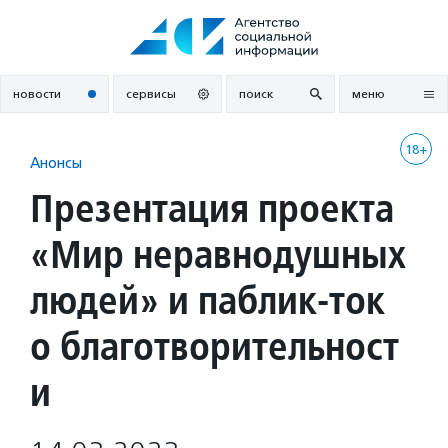
Перейти
к
содержанию
новости
сервисы
поиск
меню
18+
Анонсы
Презентация проекта
«Мир неравнодушных
людей» и паблик-ток
о благотворительност
и