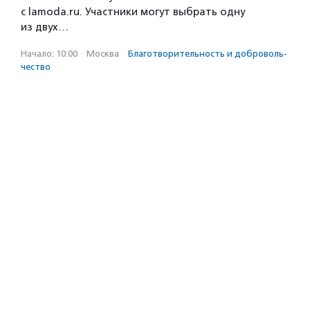
с lamoda.ru. Участники могут выбрать одну
из двух…
Начало: 10:00
·
Москва
·
Благотвори­тель­ность и доброволь­
чест­во