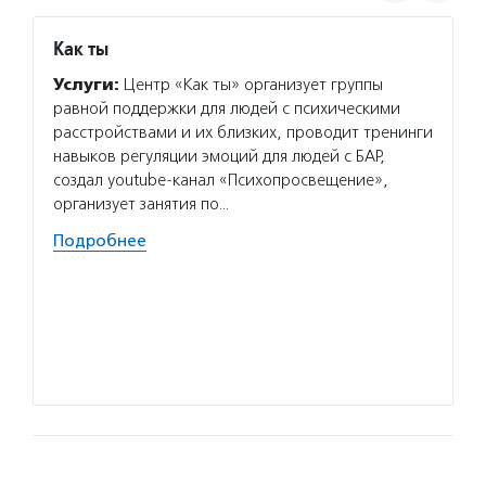
Как ты
Альцр
Услуги:
Центр «Как ты» организует группы
Услуг
равной поддержки для людей с психическими
за люд
расстройствами и их близких, проводит тренинги
родств
навыков регуляции эмоций для людей с БАР,
поддер
создал youtube-канал «Психопросвещение»,
распро
организует занятия по…
Волон
Подробнее
каждый
в разв
качест
информ
он при
Подро