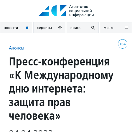
Перейти
к
содержанию
новости
сервисы
поиск
меню
18+
Анонсы
Пресс-конференция
«К Международному
дню интернета:
защита прав
человека»