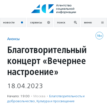
Перейти
к
содержанию
новости
сервисы
поиск
меню
18+
Анонсы
Благотворительный
концерт «Вечернее
настроение»
18.04.2023
Начало: 19:00
·
Москва
·
Благотвори­тель­ность и
доброволь­чест­во
,
Культура и просвещение