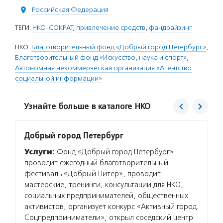
Российская Федерация
ТЕГИ:
НКО-СОКРАТ
,
привлечение средств
,
фандрайзинг
НКО:
Благотворительный фонд «Добрый город Петербург»
,
Благотворительный фонд «Искусство, наука и спорт»
,
Автономная некоммерческая организация «Агентство
социальной информации»
Узнайте больше в каталоге НКО
Добрый город Петербург
Искусс
Услуги:
Фонд «Добрый город Петербург»
Услуг
проводит ежегодный благотворительный
обучае
фестиваль «Добрый Питер», проводит
провод
мастерские, тренинги, консультации для НКО,
в проф
социальных предпринимателей, общественных
стажир
активистов, организует конкурс «Активный город.
проект
Соцпредприниматели», открыл соседский центр