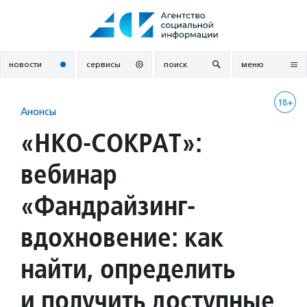
Перейти
к
содержанию
новости
сервисы
поиск
меню
18+
Анонсы
«НКО-СОКРАТ»:
вебинар
«Фандрайзинг-
вдохновение: как
найти, определить
и получить доступные