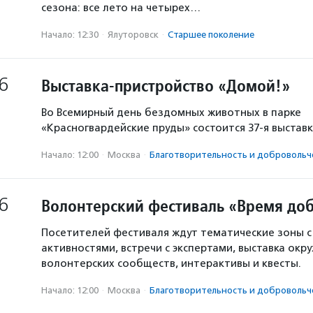
сезона: все лето на четырех…
Начало: 12:30
·
Ялуторовск
·
Старшее поколение
6
Выставка-пристройство «Домой!»
Во Всемирный день бездомных животных в парке
«Красногвардейские пруды» состоится 37-я выстав
Начало: 12:00
·
Москва
·
Благотвори­тель­ность и доброволь­ч
6
Волонтерский фестиваль «Время доб
Посетителей фестиваля ждут тематические зоны 
активностями, встречи с экспертами, выставка окр
волонтерских сообществ, интерактивы и квесты.
Начало: 12:00
·
Москва
·
Благотвори­тель­ность и доброволь­ч