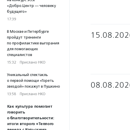
«Добро.Центр — человеку
будущего»
17:39
В Москве и Петербурге
15.08.202
пройдут тренинги
по профилактике выгорания
для помогающих
специалистов
15:32
·
Прислано НКО
Уникальный спектакль
о первой помощи «Гореть
08.08.202
звездой» покажут в Пушкино
13:58
·
Прислано НКО
Как культура помогает
говорить
о благотворительности:
итоги второго «Теплого
вечера с Кольским»