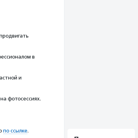
продвигать
фессионалом в
астной и
 на фотосессиях.
но
по ссылке
.