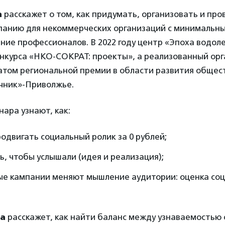
а
расскажет о том, как придумать, организовать и про
панию для некоммерческих организаций с минимальн
ние профессионалов. В 2022 году центр «Эпоха водоле
нкурса «НКО-СОКРАТ: проекты», а реализованный ор
атом региональной премии в области развития общес
чник»-Приволжье.
ара узнают, как:
родвигать социальный ролик за 0 рублей;
ь, чтобы услышали (идея и реализация);
ые кампании меняют мышление аудитории: оценка соц
а
расскажет, как найти баланс между узнаваемостью 