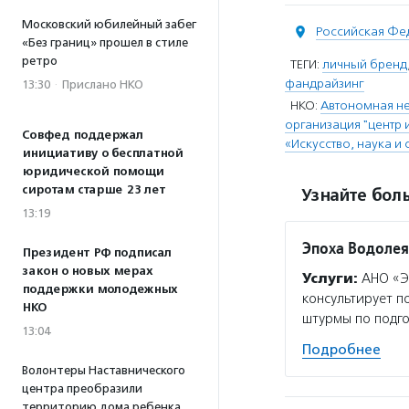
Московский юбилейный забег
Российская Фе
«Без границ» прошел в стиле
ретро
ТЕГИ:
личный бренд
фандрайзинг
13:30
·
Прислано НКО
НКО:
Автономная не
организация "центр 
Совфед поддержал
«Искусство, наука и 
инициативу о бесплатной
юридической помощи
сиротам старше 23 лет
Узнайте боль
13:19
Эпоха Водолея
Президент РФ подписал
закон о новых мерах
Услуги:
АНО «Эп
поддержки молодежных
консультирует п
НКО
штурмы по подго
13:04
Подробнее
Волонтеры Наставнического
центра преобразили
территорию дома ребенка