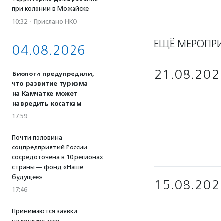
при колонии в Можайске
10:32
·
Прислано НКО
ЕЩЁ МЕРОПР
04.08.2026
21.08.202
Биологи предупредили,
что развитие туризма
на Камчатке может
навредить косаткам
17:59
Почти половина
соцпредприятий России
сосредоточена в 10 регионах
страны — фонд «Наше
будущее»
15.08.202
17:46
Принимаются заявки
на конкурс эссе