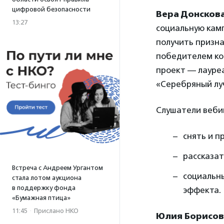
цифровой безопасности
Вера Донсков
13:27
социальную кам
получить призна
победителем ко
проект — лауре
«Серебряный лу
Слушатели вебин
снять и п
рассказат
Встреча с Андреем Ургантом
социальн
стала лотом аукциона
в поддержку фонда
эффекта.
«Бумажная птица»
11:45
·
Прислано НКО
Юлия Борисов