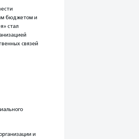
вести
ым бюджетом и
я» стал
ганизацией
твенных связей
иального
организации и