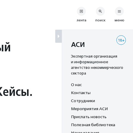
лента
поиск
меню
18+
ый
АСИ
Экспертная организация
и информационное
агентство некоммерческого
сектора
О нас
Кейсы.
Контакты
Сотрудники
Мероприятия АСИ
Прислать новость
Полезная библиотека
Наши издания