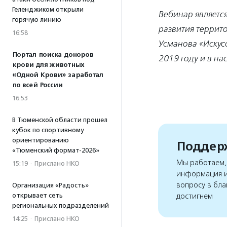
Геленджиком открыли
Вебинар являетс
горячую линию
развития террит
16:58
Усманова «Искус
Портал поиска доноров
2019 году и в н
крови для животных
«Одной Крови» заработал
по всей России
16:53
В Тюменской области прошел
кубок по спортивному
ориентированию
Поддерж
«Тюменский формат-2026»
Мы работаем, 
15:19
·
Прислано НКО
информация и
вопросу в бла
Организация «Радость»
открывает сеть
достигнем
региональных подразделений
14:25
·
Прислано НКО