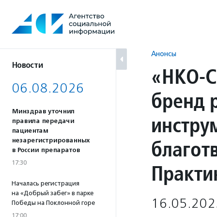
Перейти
к
содержанию
Анонсы
Новости
«НКО-С
06.08.2026
бренд 
Минздрав уточнил
инстру
правила передачи
пациентам
благот
незарегистрированных
в России препаратов
17:30
Практи
Началась регистрация
на «Добрый забег» в парке
16.05.202
Победы на Поклонной горе
17:00