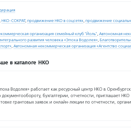
дерация
,
НКО-СОКРАТ
,
продвижение НКО в соцсетях
,
продвижение социальн
коммерческая организация семейный клуб "Йоль"
,
Автономная не
интегрального развития человека «Эпоха Водолея»
,
Благотворитель
спорт»
,
Автономная некоммерческая организация «Агентство соци
ше в каталоге НКО
оха Водолея» работает как ресурсный центр НКО в Оренбургск
о документообороту, бухгалтерии, отчетности, приглашает НКО
товке грантовых заявок и онлайн-лекции по отчетности, органи