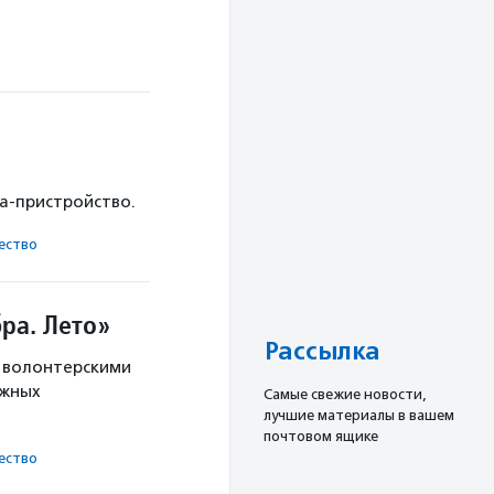
ка-пристройство.
ест­во
ра. Лето»
Рассылка
с волонтерскими
ужных
Cамые свежие новости,
лучшие материалы в вашем
почтовом ящике
ест­во