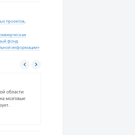
ых проектов
,
коммерческая
ный фонд
альной информации»
Искусство, наука и спорт
ой области:
Услуги:
Фонд «Искусство, наука и спорт» обу
 на мозговые
конкурс грантов на участие в профильных кон
зует…
сотрудников НКО и конкурс проектов, направл
Подробнее