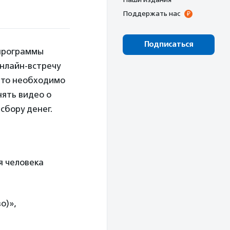
Поддержать нас
Подписаться
 программы
онлайн-встречу
 что необходимо
нять видео о
сбору денег.
я человека
о)»,