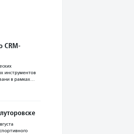
о CRM-
еских
х инструментов
язани в рамках…
Ялуторовске
вгуста
 спортивного