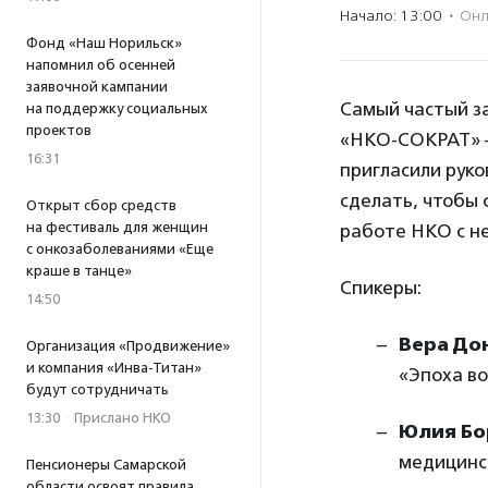
Начало: 13:00
·
Онл
Фонд «Наш Норильск»
напомнил об осенней
заявочной кампании
Самый частый за
на поддержку социальных
проектов
«НКО-СОКРАТ» – 
16:31
пригласили руко
сделать, чтобы 
Открыт сбор средств
на фестиваль для женщин
работе НКО с н
с онкозаболеваниями «Еще
краше в танце»
Спикеры:
14:50
Вера До
Организация «Продвижение»
и компания «Инва-Титан»
«Эпоха во
будут сотрудничать
13:30
·
Прислано НКО
Юлия Бо
медицинс
Пенсионеры Самарской
области освоят правила