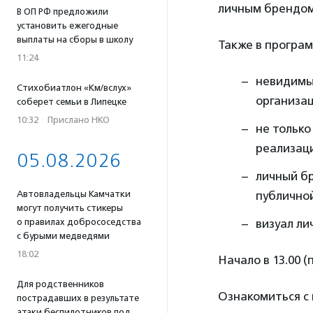
личным брендом
В ОП РФ предложили
установить ежегодные
выплаты на сборы в школу
Также в програм
11:24
невидимы
Стихобиатлон «Км/вслух»
организац
соберет семьи в Липецке
10:32
·
Прислано НКО
не только
реализац
05.08.2026
личный бр
Автовладельцы Камчатки
публично
могут получить стикеры
о правилах добрососедства
визуал ли
с бурыми медведями
18:02
Начало в 13.00 (
Для родственников
Ознакомиться с
пострадавших в результате
атаки беспилотников под