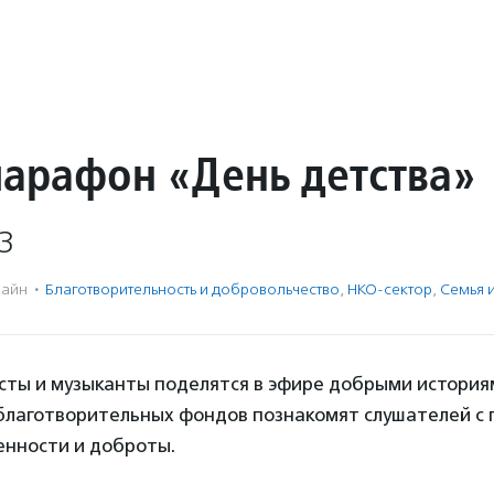
арафон «День детства»
3
айн
·
Благотвори­тель­ность и доброволь­чест­во
,
НКО-сектор
,
Семья и
ты и музыканты поделятся в эфире добрыми историям
благотворительных фондов познакомят слушателей с
енности и доброты.