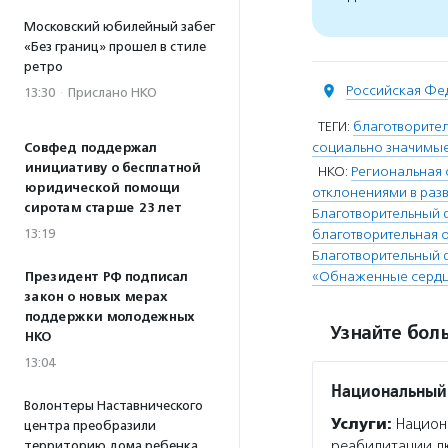
Московский юбилейный забег
«Без границ» прошел в стиле
ретро
Российская Фе
13:30
·
Прислано НКО
ТЕГИ:
благотворите
социально значимы
Совфед поддержал
инициативу о бесплатной
НКО:
Региональная 
юридической помощи
отклонениями в разв
сиротам старше 23 лет
Благотворительный 
13:19
благотворительная 
Благотворительный 
«Обнаженные серд
Президент РФ подписал
закон о новых мерах
поддержки молодежных
Узнайте боль
НКО
13:04
Национальный
Волонтеры Наставнического
Услуги:
Национ
центра преобразили
реабилитации лю
территорию дома ребенка