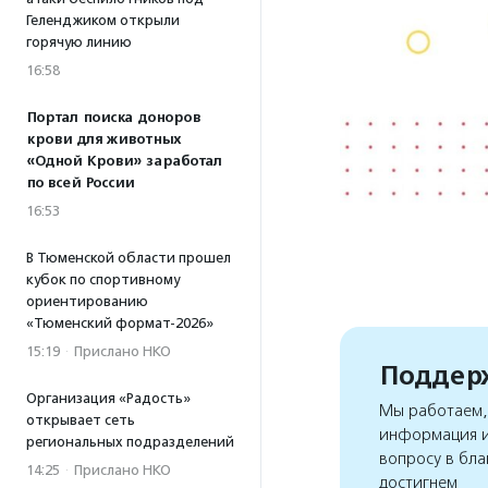
Геленджиком открыли
горячую линию
16:58
Портал поиска доноров
крови для животных
«Одной Крови» заработал
по всей России
16:53
В Тюменской области прошел
кубок по спортивному
ориентированию
«Тюменский формат-2026»
15:19
·
Прислано НКО
Поддерж
Организация «Радость»
Мы работаем, 
открывает сеть
информация и
региональных подразделений
вопросу в бла
14:25
·
Прислано НКО
достигнем