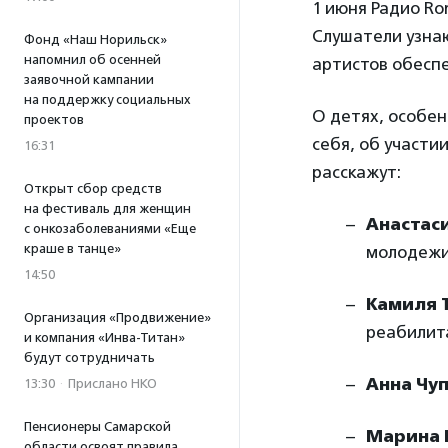
1 июня Радио R
Слушатели узнаю
Фонд «Наш Норильск»
напомнил об осенней
артистов обесп
заявочной кампании
на поддержку социальных
О детях, особен
проектов
себя, об участи
16:31
расскажут:
Открыт сбор средств
на фестиваль для женщин
Анастас
с онкозаболеваниями «Еще
краше в танце»
молодежи
14:50
Камиля 
Организация «Продвижение»
реабилит
и компания «Инва-Титан»
будут сотрудничать
Анна Чу
13:30
·
Прислано НКО
Пенсионеры Самарской
Марина 
области освоят правила