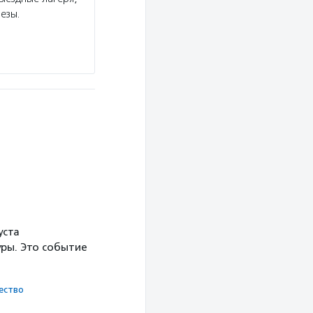
езы.
навыками самостоятельной жизни, обучает пер
Подробнее
уста
ры. Это событие
ест­во