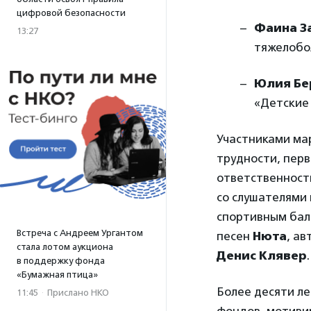
цифровой безопасности
Фаина З
13:27
тяжелобо
Юлия Бе
«Детские
Участниками мар
трудности, перв
ответственност
со слушателями
спортивным ба
Встреча с Андреем Ургантом
песен
Нюта
, а
стала лотом аукциона
Денис Клявер
.
в поддержку фонда
«Бумажная птица»
Более десяти л
11:45
·
Прислано НКО