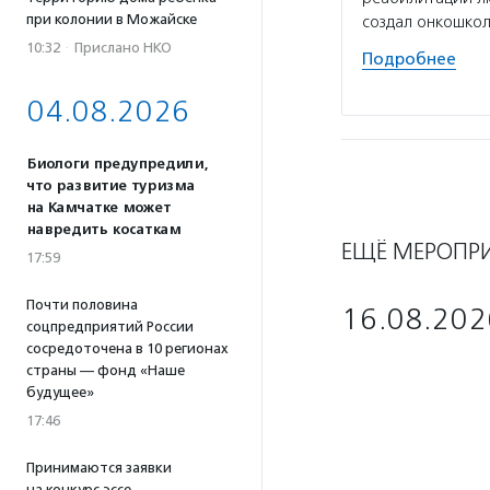
при колонии в Можайске
создал онкошко
10:32
·
Прислано НКО
Подробнее
04.08.2026
Биологи предупредили,
что развитие туризма
на Камчатке может
навредить косаткам
ЕЩЁ МЕРОПР
17:59
Почти половина
16.08.202
соцпредприятий России
сосредоточена в 10 регионах
страны — фонд «Наше
будущее»
17:46
Принимаются заявки
на конкурс эссе