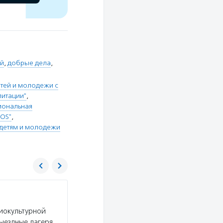
ей
,
добрые дела
,
тей и молодежи с
литации"
,
ональная
SOS"
,
детям и молодежи
Бюро добрых дел
иокультурной
Услуги:
Бюро добрых дел реализует программ
ыездные лагеря,
детских домов к выпуску, помогает воспитанни