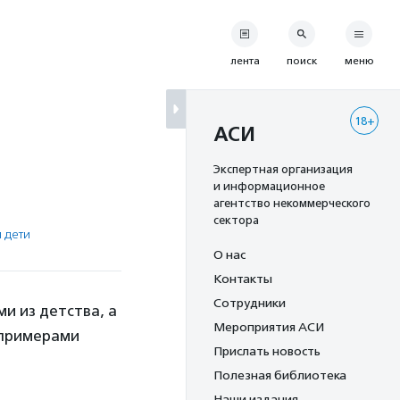
лента
поиск
меню
18+
АСИ
Экспертная организация
и информационное
агентство некоммерческого
сектора
 дети
О нас
Контакты
Сотрудники
и из детства, а
Мероприятия АСИ
 примерами
Прислать новость
Полезная библиотека
Наши издания