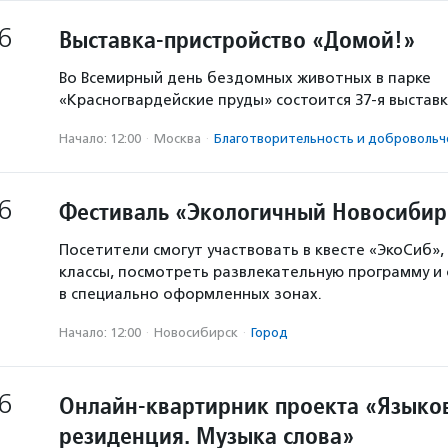
6
Выставка-пристройство «Домой!»
Во Всемирный день бездомных животных в парке
«Красногвардейские пруды» состоится 37-я выстав
Начало: 12:00
·
Москва
·
Благотвори­тель­ность и доброволь­ч
6
Фестиваль «Экологичный Новосибир
Посетители смогут участвовать в квесте «ЭкоСиб»,
классы, посмотреть развлекательную программу и
в специально оформленных зонах.
Начало: 12:00
·
Новосибирск
·
Город
6
Онлайн-квартирник проекта «Языков
резиденция. Музыка слова»