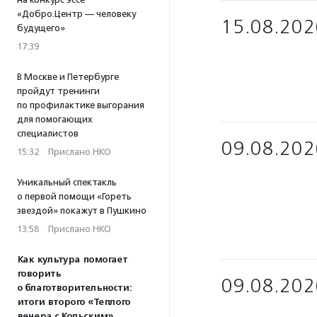
«Добро.Центр — человеку
15.08.202
будущего»
17:39
В Москве и Петербурге
пройдут тренинги
по профилактике выгорания
для помогающих
специалистов
09.08.202
15:32
·
Прислано НКО
Уникальный спектакль
о первой помощи «Гореть
звездой» покажут в Пушкино
13:58
·
Прислано НКО
Как культура помогает
говорить
09.08.202
о благотворительности:
итоги второго «Теплого
вечера с Кольским»