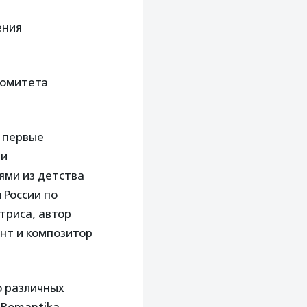
ения
комитета
и первые
 и
ями из детства
 России по
ктриса, автор
ант и композитор
ю различных