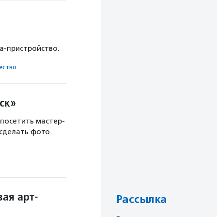
ка-пристройство.
ест­во
ск»
 посетить мастер-
 сделать фото
ая арт-
Рассылка