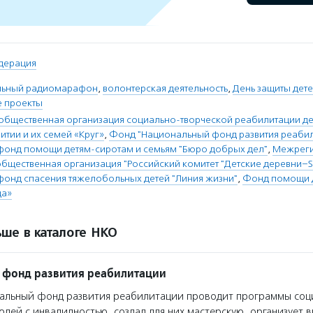
дерация
льный радиомарафон
,
волонтерская деятельность
,
День защиты дет
е проекты
общественная организация социально-творческой реабилитации де
итии и их семей «Круг»
,
Фонд "Национальный фонд развития реаби
фонд помощи детям-сиротам и семьям "Бюро добрых дел"
,
Межреги
общественная организация "Российский комитет "Детские деревни–
фонд спасения тяжелобольных детей "Линия жизни"
,
Фонд помощи 
ца»
ше в каталоге НКО
 фонд развития реабилитации
альный фонд развития реабилитации проводит программы соц
дей с инвалидностью, создал для них мастерскую, организует в