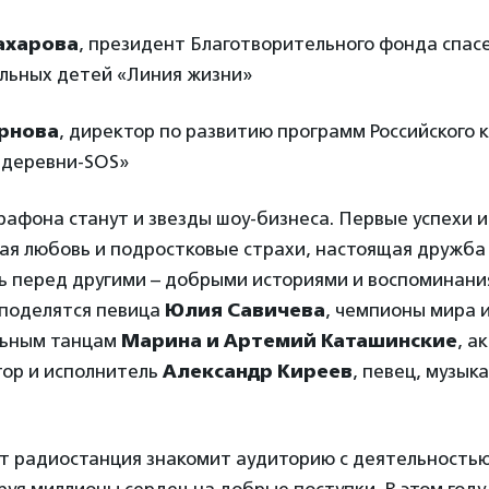
ахарова
, президент Благотворительного фонда спас
льных детей «Линия жизни»
рнова
, директор по развитию программ Российского 
 деревни-SOS»
афона станут и звезды шоу-бизнеса. Первые успехи 
ая любовь и подростковые страхи, настоящая дружба
ь перед другими – добрыми историями и воспоминани
 поделятся певица
Юлия Савичева
, чемпионы мира и
льным танцам
Марина и Артемий Каташинские
, а
втор и исполнитель
Александр Киреев
, певец, музык
ет радиостанция знакомит аудиторию с деятельность