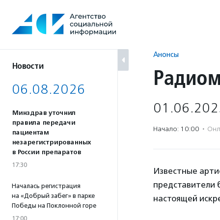
Перейти
к
содержанию
Анонсы
Новости
Радиом
06.08.2026
01.06.202
Минздрав уточнил
правила передачи
Начало: 10:00
·
Онл
пациентам
незарегистрированных
в России препаратов
17:30
Известные артис
представители 
Началась регистрация
на «Добрый забег» в парке
настоящей искр
Победы на Поклонной горе
17:00