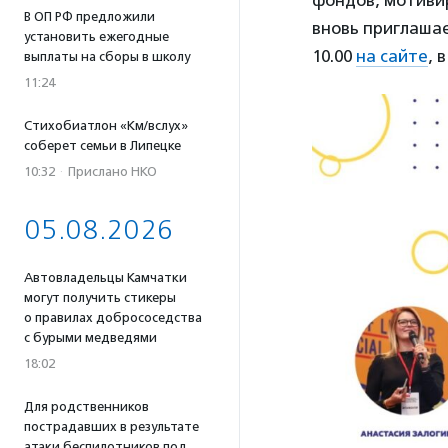
фондов, мотивир
В ОП РФ предложили
вновь приглаша
установить ежегодные
10.00
на сайте
, 
выплаты на сборы в школу
11:24
Стихобиатлон «Км/вслух»
соберет семьи в Липецке
10:32
·
Прислано НКО
05.08.2026
Автовладельцы Камчатки
могут получить стикеры
о правилах добрососедства
с бурыми медведями
18:02
Для родственников
пострадавших в результате
атаки беспилотников под