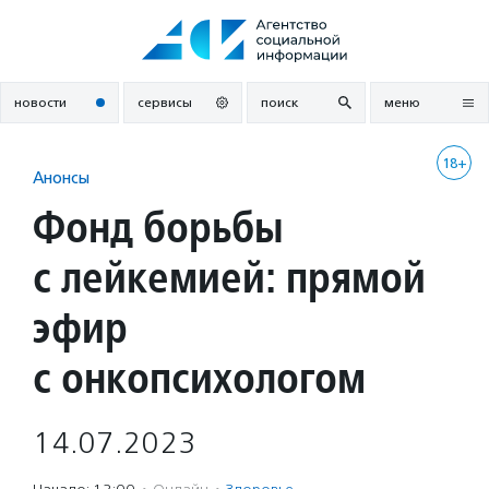
Перейти
к
содержанию
новости
сервисы
поиск
меню
18+
Анонсы
Фонд борьбы
с лейкемией: прямой
эфир
с онкопсихологом
14.07.2023