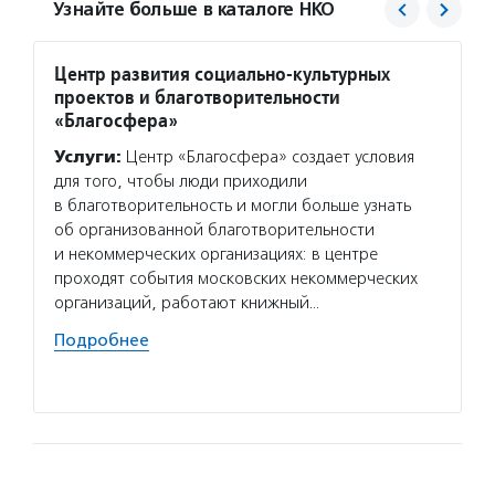
Узнайте больше в каталоге НКО
Центр развития социально-культурных
Вера
проектов и благотворительности
Услуг
«Благосфера»
взросл
Услуги:
Центр «Благосфера» создает условия
обеспе
для того, чтобы люди приходили
горяче
в благотворительность и могли больше узнать
оказыв
об организованной благотворительности
нет до
и некоммерческих организациях: в центре
Волон
проходят события московских некоммерческих
помога
организаций, работают книжный…
болезн
Подробнее
и неко
Подро