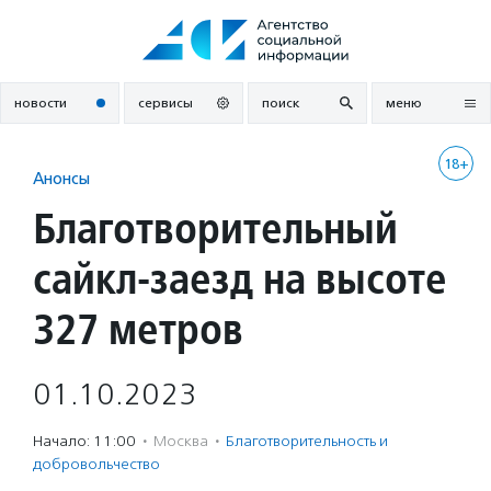
Перейти
к
содержанию
новости
сервисы
поиск
меню
18+
Анонсы
Благотворительный
сайкл-заезд на высоте
327 метров
01.10.2023
Начало: 11:00
·
Москва
·
Благотвори­тель­ность и
доброволь­чест­во