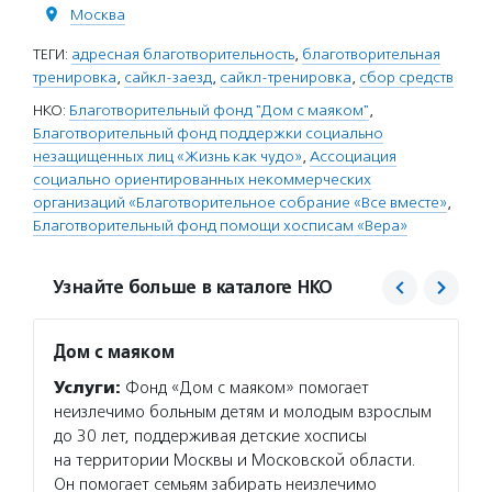
Москва
ТЕГИ:
адресная благотворительность
,
благотворительная
тренировка
,
сайкл-заезд
,
сайкл-тренировка
,
сбор средств
НКО:
Благотворительный фонд "Дом с маяком"
,
Благотворительный фонд поддержки социально
незащищенных лиц «Жизнь как чудо»
,
Ассоциация
социально ориентированных некоммерческих
организаций «Благотворительное собрание «Все вместе»
,
Благотворительный фонд помощи хосписам «Вера»
Узнайте больше в каталоге НКО
Дом с маяком
Жизнь
Услуги:
Фонд «Дом с маяком» помогает
Услуг
неизлечимо больным детям и молодым взрослым
чудо» 
до 30 лет, поддерживая детские хосписы
обслед
на территории Москвы и Московской области.
для се
Он помогает семьям забирать неизлечимо
печени