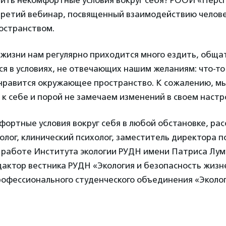
ить некомфортные условия вокруг себя? РООИ «Перс
третий вебинар, посвященный взаимодействию челове
остранством.
жизни нам регулярно приходится много ездить, обща
ся в условиях, не отвечающих нашим желаниям: что-то
 нравится окружающее пространство. К сожалению, мы
к себе и порой не замечаем изменений в своем настро
фортные условия вокруг себя в любой обстановке, ра
колог, клинический психолог, заместитель директора п
 работе Института экологии РУДН имени Патриса Лу
дактор вестника РУДН «Экология и безопасность жизн
рофессионального студенческого объединения «Эколо