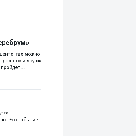
Церебрум»
центр, где можно
врологов и других
а пройдет…
уста
ры. Это событие