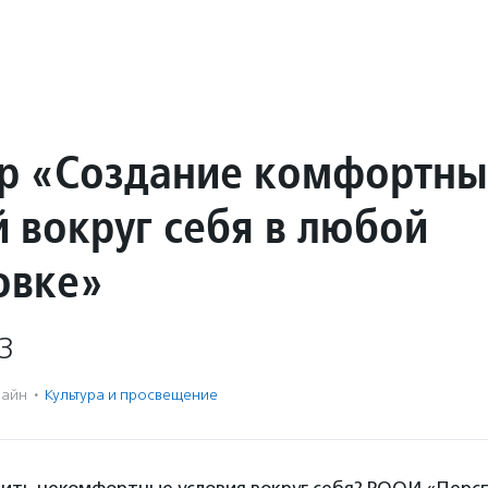
р «Создание комфортны
й вокруг себя в любой
овке»
3
айн
·
Культура и просвещение