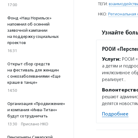
ТЕГИ:
взаимодейств
17:00
НКО:
Региональная 
Фонд «Наш Норильск»
напомнил об осенней
заявочной кампании
Узнайте боль
на поддержку социальных
проектов
РООИ «Перспе
16:31
Услуги:
РООИ «П
Открыт сбор средств
а детям и подро
на фестиваль для женщин
инклюзивное об
с онкозаболеваниями «Еще
реализует…
краше в танце»
Волонтерств
14:50
решают админист
делятся новостям
Организация «Продвижение»
и компания «Инва-Титан»
Подробнее
будут сотрудничать
13:30
·
Прислано НКО
Пенсионеры Самарской