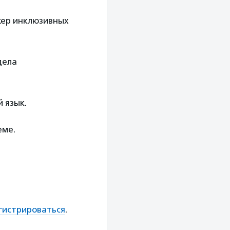
жер инклюзивных
дела
 язык.
еме.
гистрироваться
.