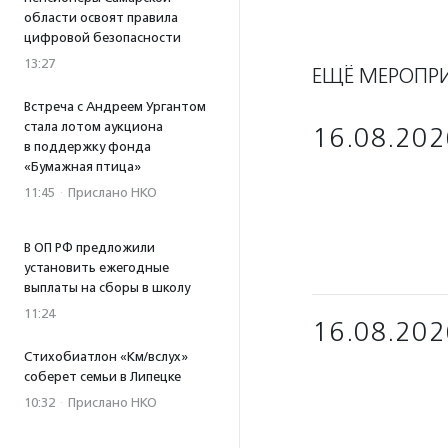
области освоят правила
цифровой безопасности
13:27
ЕЩЁ МЕРОПР
Встреча с Андреем Ургантом
стала лотом аукциона
16.08.202
в поддержку фонда
«Бумажная птица»
11:45
·
Прислано НКО
В ОП РФ предложили
установить ежегодные
выплаты на сборы в школу
11:24
16.08.202
Стихобиатлон «Км/вслух»
соберет семьи в Липецке
10:32
·
Прислано НКО