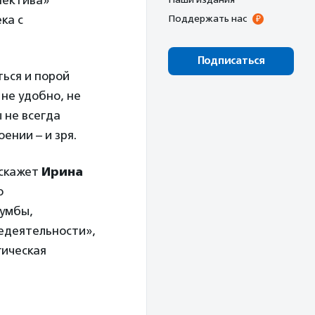
пектива»
ка с
Поддержать нас
Подписаться
ться и порой
 не удобно, не
 не всегда
ении – и зря.
сскажет
Ирина
о
мумбы,
едеятельности»,
гическая