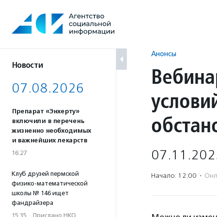
Перейти
к
содержанию
Анонсы
Новости
Вебина
07.08.2026
услови
Препарат «Энхерту»
обстан
включили в перечень
жизненно необходимых
и важнейших лекарств
07.11.202
16:27
Клуб друзей пермской
Начало: 12:00
·
Онл
физико-математической
школы № 146 ищет
фандрайзера
15:35
·
Прислано НКО