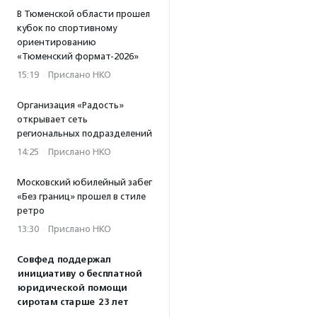
В Тюменской области прошел
кубок по спортивному
ориентированию
«Тюменский формат-2026»
15:19
·
Прислано НКО
Организация «Радость»
открывает сеть
региональных подразделений
14:25
·
Прислано НКО
Московский юбилейный забег
«Без границ» прошел в стиле
ретро
13:30
·
Прислано НКО
Совфед поддержал
инициативу о бесплатной
юридической помощи
сиротам старше 23 лет