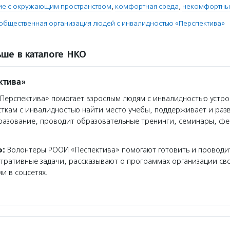
ие с окружающим пространством
,
комфортная среда
,
некомфортны
общественная организация людей с инвалидностью «Перспектива»
ше в каталоге НКО
ктива»
ерспектива» помогает взрослым людям с инвалидностью устрои
сткам с инвалидностью найти место учебы, поддерживает и раз
разование, проводит образовательные тренинги, семинары, фе
о:
Волонтеры РООИ «Песпектива» помогают готовить и проводи
ративные задачи, рассказывают о программах организации сво
и в соцсетях.