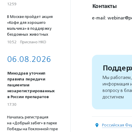
12:59
Контакты
В Москве пройдет акция
e-mail: webinar@pe
«Кофе для хорошего
мальчика» в поддержку
бездомных животных
10:52
·
Прислано НКО
06.08.2026
Поддерж
Минздрав уточнил
Мы работаем, 
правила передачи
информация и
пациентам
вопросу в бла
незарегистрированных
достигнем
в России препаратов
17:30
Началась регистрация
на «Добрый забег» в парке
Российская Фе
Победы на Поклонной горе