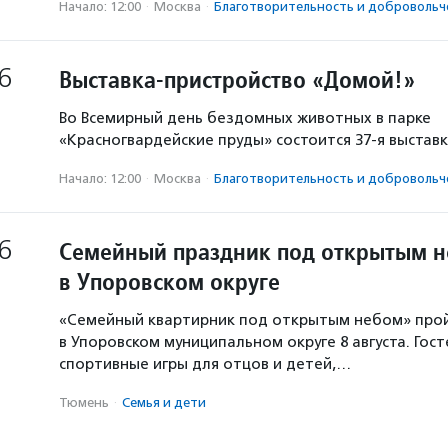
Начало: 12:00
·
Москва
·
Благотвори­тель­ность и доброволь­ч
6
Выставка-пристройство «Домой!»
Во Всемирный день бездомных животных в парке
«Красногвардейские пруды» состоится 37-я выстав
Начало: 12:00
·
Москва
·
Благотвори­тель­ность и доброволь­ч
6
Семейный праздник под открытым 
в Упоровском округе
«Семейный квартирник под открытым небом» про
в Упоровском муниципальном округе 8 августа. Гос
спортивные игры для отцов и детей,…
Тюмень
·
Семья и дети