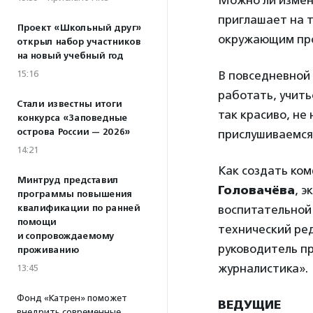
Можно ли измен
приглашает на 
Проект «Школьный друг»
окружающим пр
открыл набор участников
на новый учебный год
15:16
В повседневной 
работать, учить
Стали известны итоги
так красиво, не
конкурса «Заповедные
острова России — 2026»
прислушиваемся 
14:21
Как создать ком
Минтруд представил
Головачёва
, э
программы повышения
квалификации по ранней
воспитательной
помощи
технический ре
и сопровождаемому
руководитель п
проживанию
журналистика».
13:45
Фонд «Катрен» поможет
ВЕДУЩИЕ
внедрить современные