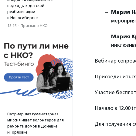
подходы к детской
Мария Н
реабилитации
в Новосибирске
мероприя
13:15
·
Прислано НКО
Мария К
инклюзив
Вебинар сопров
Присоединиться 
Участие бесплат
Начало в 12.00 (
Патриаршая гуманитарная
миссия ищет волонтеров для
Для получения 
ремонта домов в Донецке
и Горловке