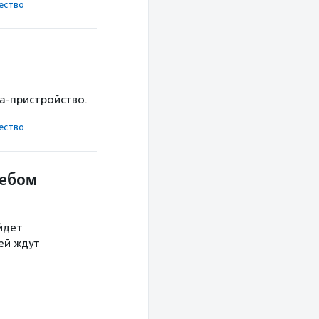
ест­во
ка-пристройство.
ест­во
небом
йдет
тей ждут