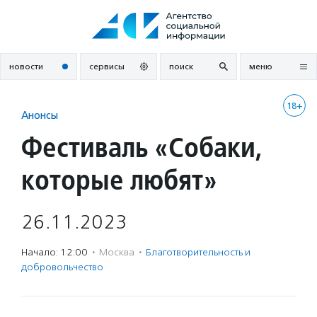
Перейти
к
содержанию
новости
сервисы
поиск
меню
18+
Анонсы
Фестиваль «Собаки,
которые любят»
26.11.2023
Начало: 12:00
·
Москва
·
Благотвори­тель­ность и
доброволь­чест­во