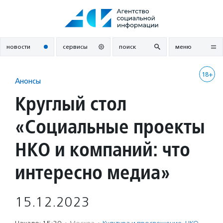
Перейти
к
содержанию
новости
сервисы
поиск
меню
18+
Анонсы
Круглый стол
«Социальные проекты
НКО и компаний: что
интересно медиа»
15.12.2023