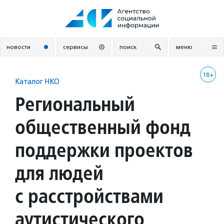
Перейти
к
содержанию
новости
сервисы
поиск
меню
18+
Каталог НКО
Региональный
общественный фонд
поддержки проектов
для людей
с расстройствами
аутистического