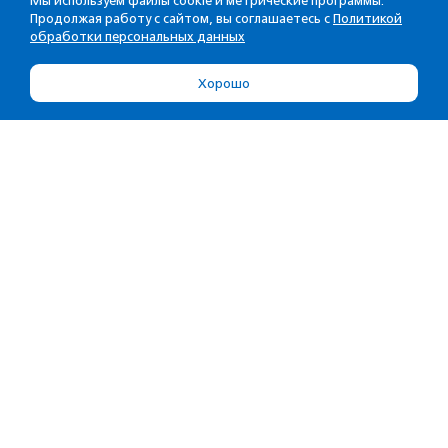
Мы используем файлы cookie и метрические программы.
Продолжая работу с сайтом, вы соглашаетесь с
Политикой
обработки персональных данных
Хорошо