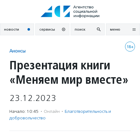
Перейти
к
содержанию
новости
сервисы
поиск
меню
18+
Анонсы
Презентация книги
«Меняем мир вместе»
23.12.2023
Начало: 10:45
·
Онлайн
·
Благотвори­тель­ность и
доброволь­чест­во