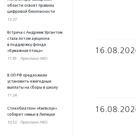
области освоят правила
цифровой безопасности
13:27
Встреча с Андреем Ургантом
стала лотом аукциона
в поддержку фонда
16.08.202
«Бумажная птица»
11:45
·
Прислано НКО
В ОП РФ предложили
установить ежегодные
выплаты на сборы в школу
11:24
16.08.202
Стихобиатлон «Км/вслух»
соберет семьи в Липецке
10:32
·
Прислано НКО