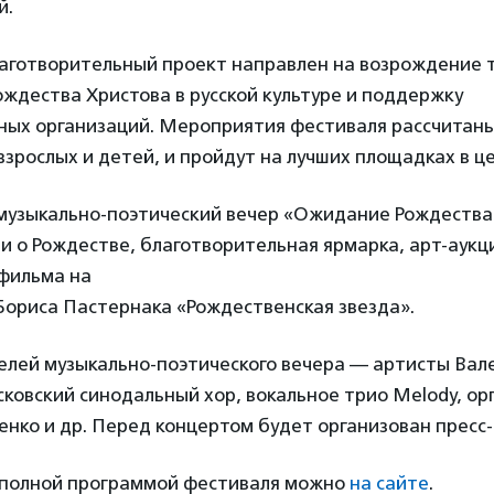
й.
готворительный проект направлен на возрождение 
ждества Христова в русской культуре и поддержку
ных организаций. Мероприятия фестиваля рассчитан
взрослых и детей, и пройдут на лучших площадках в ц
музыкально-поэтический вечер «Ожидание Рождества
ии о Рождестве, благотворительная ярмарка, арт-аукц
фильма на
Бориса Пастернака «Рождественская звезда».
елей музыкально-поэтического вечера — артисты Вале
ковский синодальный хор, вокальное трио Melody, ор
нко и др. Перед концертом будет организован пресс
 полной программой фестиваля можно
на сайте
.