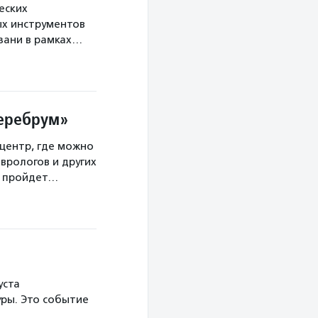
еских
х инструментов
язани в рамках…
Церебрум»
центр, где можно
врологов и других
а пройдет…
уста
ры. Это событие