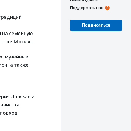
Поддержать нас
традиций
Подписаться
ы на семейную
ентре Москвы.
», музейные
ион, а также
рия Ланская и
ганистка
-подход.