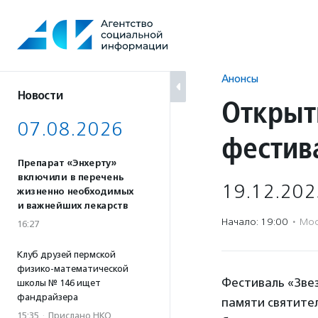
Перейти
к
содержанию
Анонсы
Новости
Открыт
07.08.2026
фестив
Препарат «Энхерту»
включили в перечень
19.12.202
жизненно необходимых
и важнейших лекарств
Начало: 19:00
·
Мос
16:27
Клуб друзей пермской
физико-математической
Фестиваль «Зве
школы № 146 ищет
фандрайзера
памяти святител
15:35
·
Прислано НКО