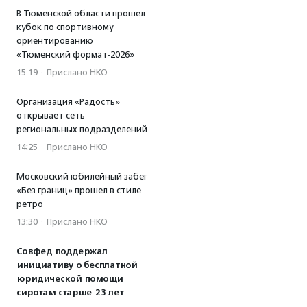
В Тюменской области прошел
кубок по спортивному
ориентированию
«Тюменский формат-2026»
15:19
·
Прислано НКО
Организация «Радость»
открывает сеть
региональных подразделений
14:25
·
Прислано НКО
Московский юбилейный забег
«Без границ» прошел в стиле
ретро
13:30
·
Прислано НКО
Совфед поддержал
инициативу о бесплатной
юридической помощи
сиротам старше 23 лет