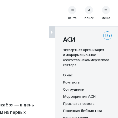
лента
поиск
меню
18+
АСИ
Экспертная организация
и информационное
агентство некоммерческого
сектора
О нас
Контакты
Сотрудники
Мероприятия АСИ
Прислать новость
екабря — в день
Полезная библиотека
м из первых
Наши издания