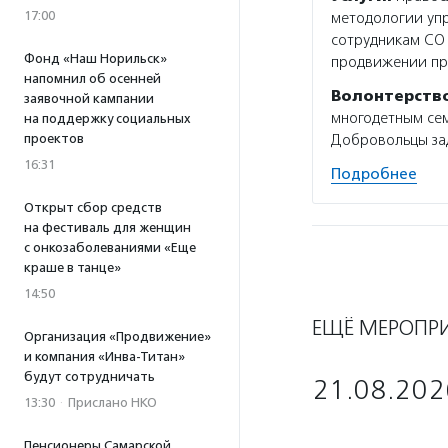
17:00
методологии упр
сотрудникам СО
Фонд «Наш Норильск»
продвижении пр
напомнил об осенней
Волонтерств
заявочной кампании
многодетным се
на поддержку социальных
проектов
Добровольцы зад
16:31
Подробнее
Открыт сбор средств
на фестиваль для женщин
с онкозаболеваниями «Еще
краше в танце»
14:50
ЕЩЁ МЕРОПР
Организация «Продвижение»
и компания «Инва-Титан»
будут сотрудничать
21.08.202
13:30
·
Прислано НКО
Пенсионеры Самарской