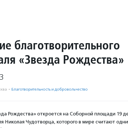
ие благотворительного
аля «Звезда Рождества»
3
ква
·
Благотвори­тель­ность и доброволь­чест­во
зда Рождества» откроется на Соборной площади 19 д
я Николая Чудотворца, которого в мире считают одни