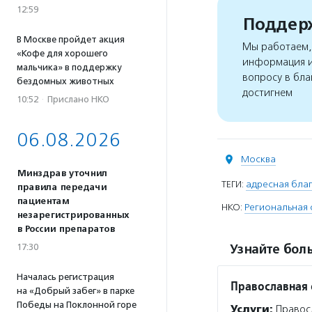
12:59
Поддерж
В Москве пройдет акция
Мы работаем, 
«Кофе для хорошего
информация и
мальчика» в поддержку
вопросу в бла
бездомных животных
достигнем
10:52
·
Прислано НКО
06.08.2026
Москва
Минздрав уточнил
ТЕГИ:
адресная благ
правила передачи
пациентам
НКО:
Региональная 
незарегистрированных
в России препаратов
17:30
Узнайте боль
Началась регистрация
Православная
на «Добрый забег» в парке
Победы на Поклонной горе
Услуги:
Правосл