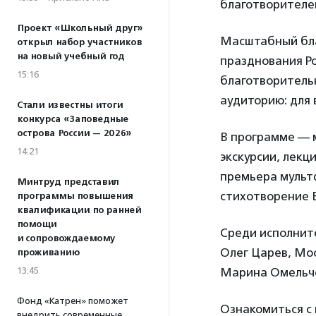
благотворителе
Проект «Школьный друг»
Масштабный бла
открыл набор участников
на новый учебный год
празднования Ро
15:16
благотворитель
аудиторию: для 
Стали известны итоги
конкурса «Заповедные
острова России — 2026»
В программе — 
14:21
экскурсии, лекц
премьера мульт
Минтруд представил
стихотворение 
программы повышения
квалификации по ранней
помощи
Среди исполнит
и сопровождаемому
Олег Царев, Мос
проживанию
13:45
Марина Омельче
Фонд «Катрен» поможет
Ознакомиться с
внедрить современные