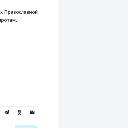
ых Православной
иротам,