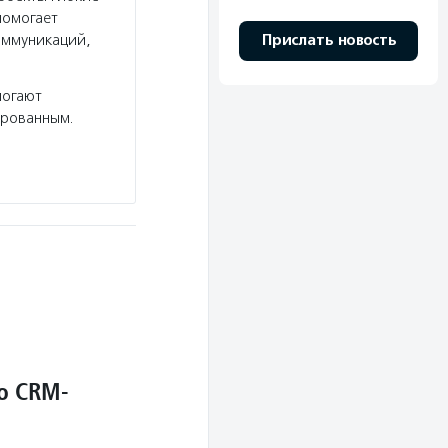
помогает
оммуникаций,
Прислать новость
могают
ированным.
о CRM-