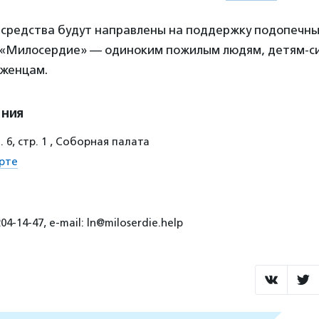
 средства будут направлены на поддержку подопечн
«Милосердие» — одиноким пожилым людям, детям-с
женцам.
ения
 6, стр. 1 , Соборная палата
рте
4-14-47, e-mail: ln@miloserdie.help