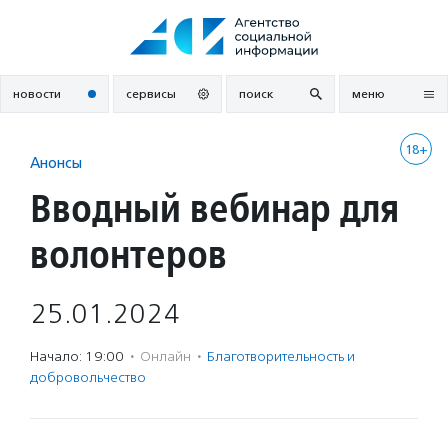
Перейти
к
содержанию
новости
сервисы
поиск
меню
18+
Анонсы
Вводный вебинар для
волонтеров
25.01.2024
Начало: 19:00
·
Онлайн
·
Благотвори­тель­ность и
доброволь­чест­во