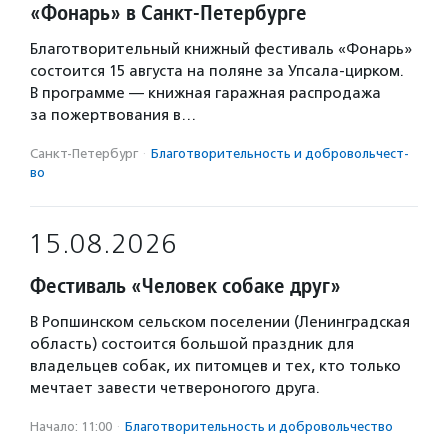
«Фонарь» в Санкт-Петербурге
Благотворительный книжный фестиваль «Фонарь»
состоится 15 августа на поляне за Упсала-цирком.
В программе — книжная гаражная распродажа
за пожертвования в…
Санкт-Петербург
·
Благотвори­тель­ность и доброволь­чест­
во
15.08.2026
Фестиваль «Человек собаке друг»
В Ропшинском сельском поселении (Ленинградская
область) состоится большой праздник для
владельцев собак, их питомцев и тех, кто только
мечтает завести четвероногого друга.
Начало: 11:00
·
Благотвори­тель­ность и доброволь­чест­во