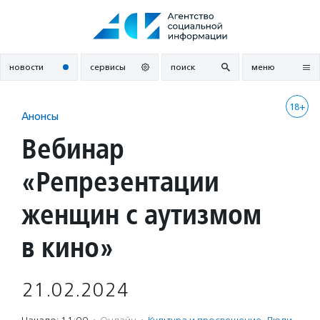
Перейти
к
содержанию
новости
сервисы
поиск
меню
18+
Анонсы
Вебинар
«Репрезентации
женщин с аутизмом
в кино»
21.02.2024