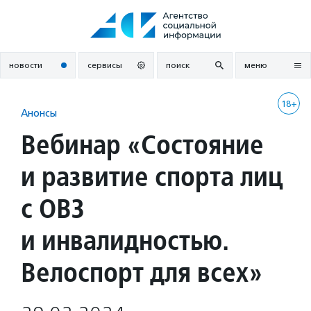
Перейти
к
содержанию
новости
сервисы
поиск
меню
18+
Анонсы
Вебинар «Состояние
и развитие спорта лиц
с ОВЗ
и инвалидностью.
Велоспорт для всех»