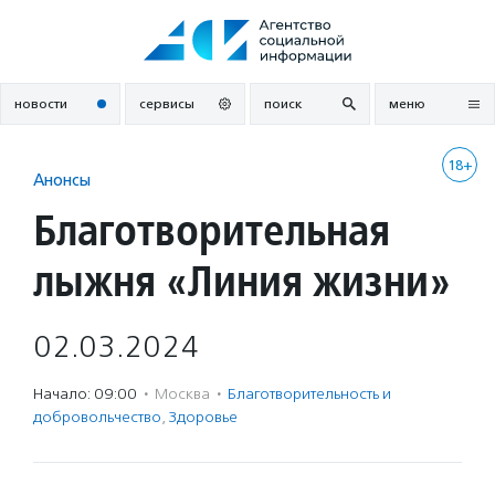
Перейти
к
содержанию
новости
сервисы
поиск
меню
18+
Анонсы
Благотворительная
лыжня «Линия жизни»
02.03.2024
Начало: 09:00
·
Москва
·
Благотвори­тель­ность и
доброволь­чест­во
,
Здоровье