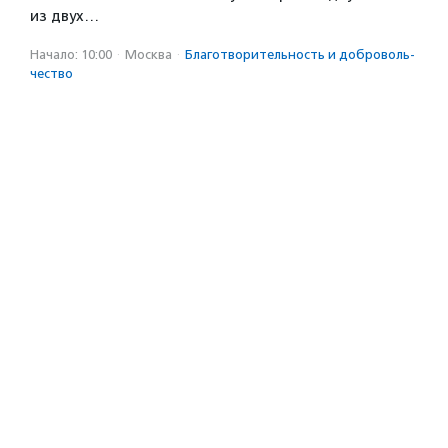
из двух…
Начало: 10:00
·
Москва
·
Благотвори­тель­ность и доброволь­
чест­во