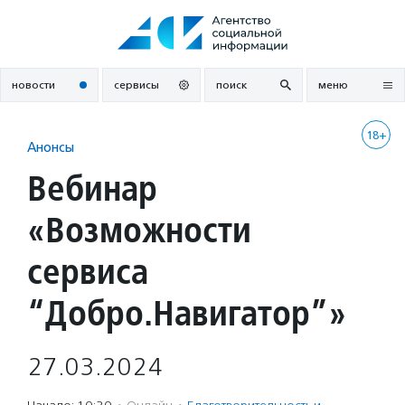
Перейти
к
содержанию
новости
сервисы
поиск
меню
18+
Анонсы
Вебинар
«Возможности
сервиса
“Добро.Навигатор”»
27.03.2024