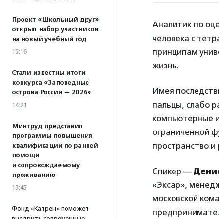
Проект «Школьный друг»
Аналитик по оц
открыл набор участников
человека с тетр
на новый учебный год
принципам унив
15:16
жизнь.
Стали известны итоги
конкурса «Заповедные
Имея последстви
острова России — 2026»
пальцы, слабо р
14:21
компьютерные иг
Минтруд представил
ограниченной ф
программы повышения
пространство и 
квалификации по ранней
помощи
и сопровождаемому
Спикер —
Дени
проживанию
«Эксар», менед
13:45
московской кома
Фонд «Катрен» поможет
предпринимател
внедрить современные