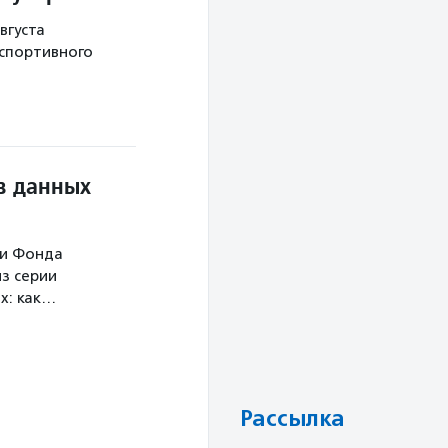
вгуста
 спортивного
в данных
ми Фонда
з серии
х: как…
Рассылка