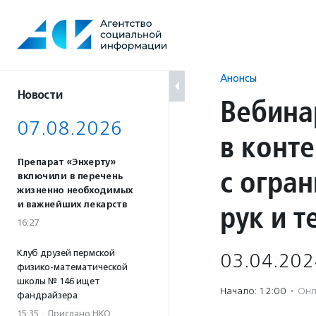
Перейти
к
содержанию
Анонсы
Новости
Вебина
07.08.2026
в конт
Препарат «Энхерту»
с огра
включили в перечень
жизненно необходимых
рук и т
и важнейших лекарств
16:27
Клуб друзей пермской
03.04.202
физико-математической
школы № 146 ищет
Начало: 12:00
·
Онл
фандрайзера
15:35
·
Прислано НКО