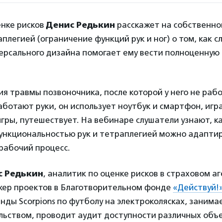
енке рисков
Денис Редькин
расскажет на собственн
аплегией (ограничение функций рук и ног) о том, как 
ерсального дизайна помогает ему вести полноценну
я травмы позвоночника, после которой у него не раб
аботают руки, он использует ноутбук и смартфон, игр
ры, путешествует. На вебинаре слушатели узнают, к
ункциональностью рук и тетраплегией можно адапти
рабочий процесс.
с Редькин
, аналитик по оценке рисков в страховом а
жер проектов в Благотворительном фонде
«Действуй!
нды Scorpions по футболу на электроколясках, занима
ьством, проводит аудит доступности различных объе