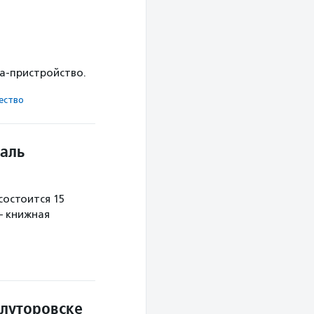
ка-пристройство.
ест­во
аль
остоится 15
— книжная
Ялуторовске