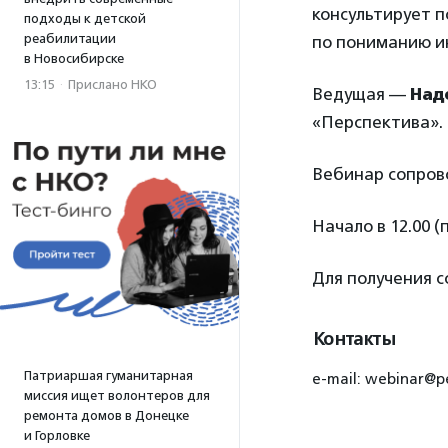
консультирует 
подходы к детской
реабилитации
по пониманию и
в Новосибирске
13:15
·
Прислано НКО
Ведущая —
Над
«Перспектива».
Вебинар сопров
Начало в 12.00 (
Для получения 
Контакты
Патриаршая гуманитарная
e-mail: webinar@pe
миссия ищет волонтеров для
ремонта домов в Донецке
и Горловке