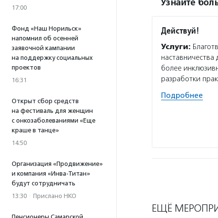
Узнайте боль
17:00
Фонд «Наш Норильск»
Действуй!
напомнил об осенней
Услуги:
Благотв
заявочной кампании
наставничества 
на поддержку социальных
проектов
более инклюзивн
разработки пра
16:31
Подробнее
Открыт сбор средств
на фестиваль для женщин
с онкозаболеваниями «Еще
краше в танце»
14:50
Организация «Продвижение»
и компания «Инва-Титан»
будут сотрудничать
13:30
·
Прислано НКО
ЕЩЁ МЕРОПР
Пенсионеры Самарской