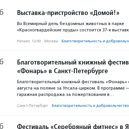
6
Выставка-пристройство «Домой!»
Во Всемирный день бездомных животных в парке
«Красногвардейские пруды» состоится 37-я выстав
Начало: 12:00
·
Москва
·
Благотвори­тель­ность и доброволь­ч
6
Благотворительный книжный фестив
«Фонарь» в Санкт-Петербурге
Благотворительный книжный фестиваль «Фонарь» с
августа на поляне за Упсала-цирком. В программе 
гаражная распродажа за пожертвования в…
Санкт-Петербург
·
Благотвори­тель­ность и доброволь­чест­во
6
Фестиваль «Серебряный фитнес» в 