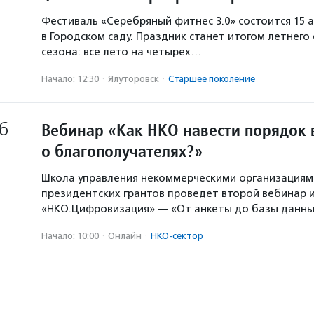
Фестиваль «Серебряный фитнес 3.0» состоится 15 а
в Городском саду. Праздник станет итогом летнего
сезона: все лето на четырех…
Начало: 12:30
·
Ялуторовск
·
Старшее поколение
6
Вебинар «Как НКО навести порядок 
о благополучателях?»
Школа управления некоммерческими организация
президентских грантов проведет второй вебинар и
«НКО.Цифровизация» — «От анкеты до базы данны
Начало: 10:00
·
Онлайн
·
НКО-сектор