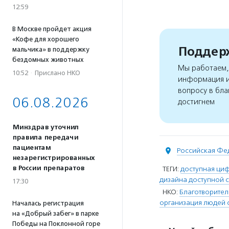
12:59
В Москве пройдет акция
«Кофе для хорошего
Поддерж
мальчика» в поддержку
бездомных животных
Мы работаем, 
10:52
·
Прислано НКО
информация и
вопросу в бла
06.08.2026
достигнем
Минздрав уточнил
правила передачи
пациентам
Российская Фе
незарегистрированных
в России препаратов
ТЕГИ:
доступная ци
дизайна доступной 
17:30
НКО:
Благотворител
организация людей 
Началась регистрация
на «Добрый забег» в парке
Победы на Поклонной горе