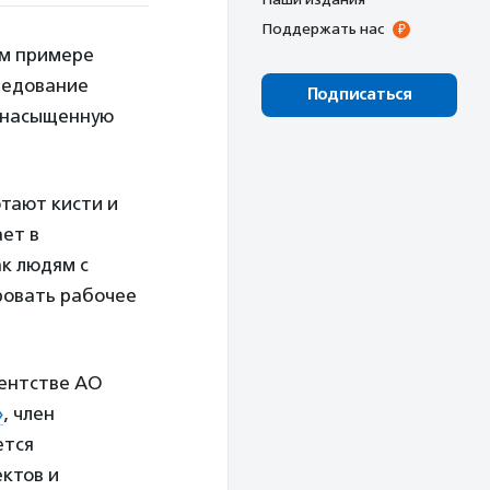
Поддержать нас
ом примере
следование
Подписаться
ю насыщенную
отают кисти и
ает в
ак людям с
ровать рабочее
гентстве АО
»
, член
ется
ктов и