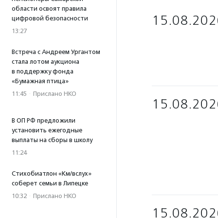
области освоят правила
15.08.202
цифровой безопасности
13:27
Встреча с Андреем Ургантом
стала лотом аукциона
в поддержку фонда
«Бумажная птица»
11:45
·
Прислано НКО
15.08.202
В ОП РФ предложили
установить ежегодные
выплаты на сборы в школу
11:24
Стихобиатлон «Км/вслух»
соберет семьи в Липецке
10:32
·
Прислано НКО
15.08.202