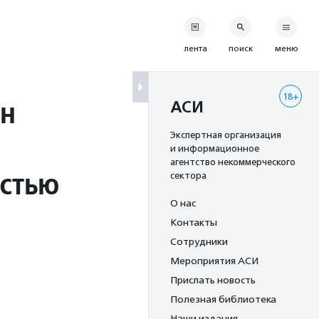
лента
поиск
меню
18+
йн
АСИ
Экспертная организация
и информационное
агентство некоммерческого
остью
сектора
О нас
Контакты
Сотрудники
Мероприятия АСИ
Прислать новость
Полезная библиотека
Наши издания