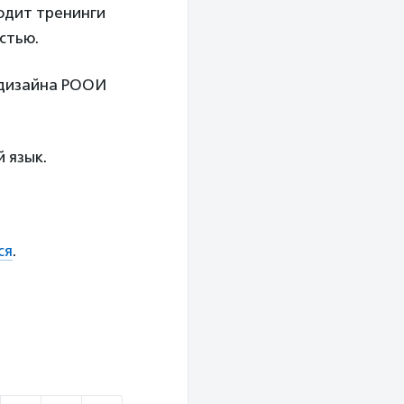
одит тренинги
стью.
 дизайна РООИ
 язык.
ся
.