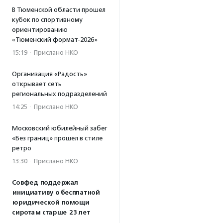
В Тюменской области прошел
кубок по спортивному
ориентированию
«Тюменский формат-2026»
15:19
·
Прислано НКО
Организация «Радость»
открывает сеть
региональных подразделений
14:25
·
Прислано НКО
Московский юбилейный забег
«Без границ» прошел в стиле
ретро
13:30
·
Прислано НКО
Совфед поддержал
инициативу о бесплатной
юридической помощи
сиротам старше 23 лет