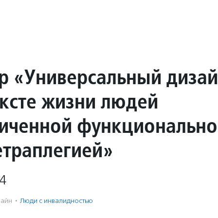
р «Универсальный диза
ексте жизни людей
ниченной функциональн
етраплегией»
4
айн
·
Люди с инвалидностью