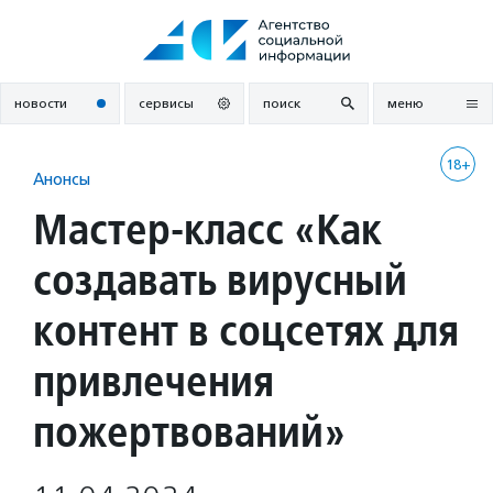
Перейти
к
содержанию
новости
сервисы
поиск
меню
18+
Анонсы
Мастер-класс «Как
создавать вирусный
контент в соцсетях для
привлечения
пожертвований»