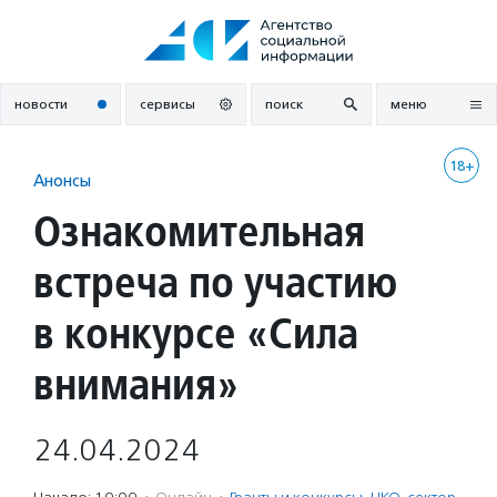
Перейти
к
содержанию
новости
сервисы
поиск
меню
18+
Анонсы
Ознакомительная
встреча по участию
в конкурсе «Сила
внимания»
24.04.2024