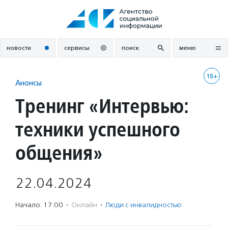
Перейти
к
содержанию
новости
сервисы
поиск
меню
18+
Анонсы
Тренинг «Интервью:
техники успешного
общения»
22.04.2024
Начало: 17:00
·
Онлайн
·
Люди с инвалидностью