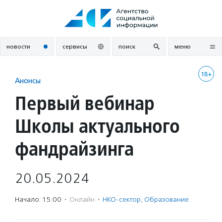
Перейти
к
содержанию
новости
сервисы
поиск
меню
18+
Анонсы
Первый вебинар
Школы актуального
фандрайзинга
20.05.2024
Начало: 15:00
·
Онлайн
·
НКО-сектор
,
Образование