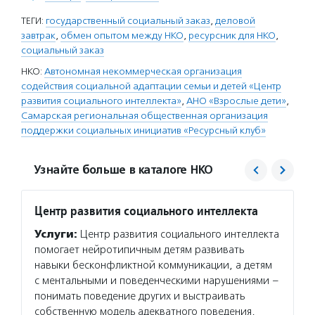
ТЕГИ:
государственный социальный заказ
,
деловой
завтрак
,
обмен опытом между НКО
,
ресурсник для НКО
,
социальный заказ
НКО:
Автономная некоммерческая организация
содействия социальной адаптации семьи и детей «Центр
развития социального интеллекта»
,
АНО «Взрослые дети»
,
Самарская региональная общественная организация
поддержки социальных инициатив «Ресурсный клуб»
Узнайте больше в каталоге НКО
Центр развития социального интеллекта
Ресур
Услуги:
Центр развития социального интеллекта
Услуг
помогает нейротипичным детям развивать
и конс
навыки бесконфликтной коммуникации, а детям
тренер
с ментальными и поведенческими нарушениями –
на тер
понимать поведение других и выстраивать
тренин
собственную модель адекватного поведения,
молоде