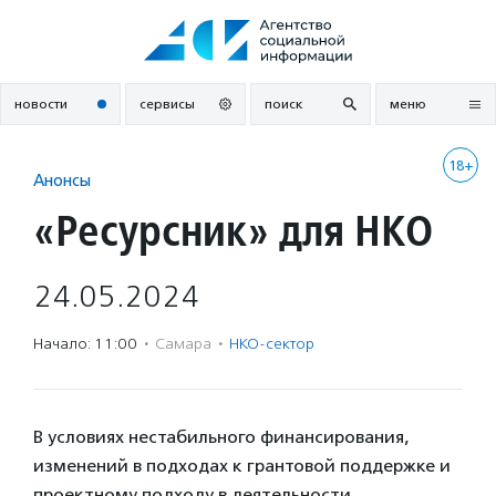
Перейти
к
содержанию
новости
сервисы
поиск
меню
18+
Анонсы
«Ресурсник» для НКО
24.05.2024
Начало: 11:00
·
Самара
·
НКО-сектор
В условиях нестабильного финансирования,
изменений в подходах к грантовой поддержке и
проектному подходу в деятельности