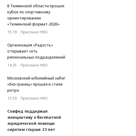
В Тюменской области прошел
кубок по спортивному
ориентированию
«Тюменский формат-2026»
15:19
·
Прислано НКО
Организация «Радость»
открывает сеть
региональных подразделений
14:25
·
Прислано НКО
Московский юбилейный забег
«Без границ» прошел в стиле
ретро
13:30
·
Прислано НКО
Совфед поддержал
инициативу о бесплатной
юридической помощи
сиротам старше 23 лет