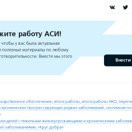
ите работу АСИ!
чтобы у вас была актуальная
 полезные материалы по любому
готворительности. Вместе мы этого
Внести
екарственное обеспечение
,
итоги работы
,
итоги работы НКО
,
переч
 хронических прогрессирующих редких заболеваний
,
системная п
и
ки детей с тяжелыми жизнеугрожающими и хроническими заболева
) заболеваниями, «Круг добра»