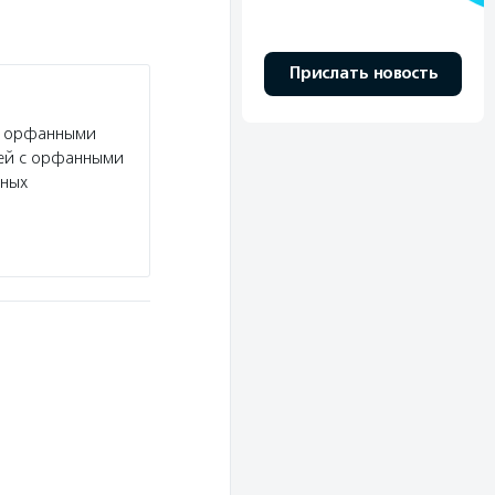
Прислать новость
с орфанными
тей с орфанными
нных