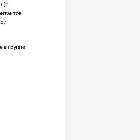
u (с
онтактов
ной
е в группе