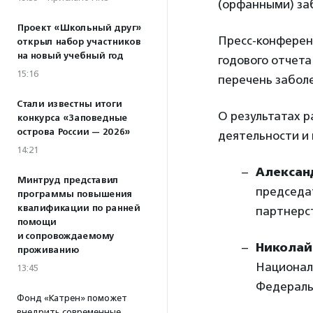
(орфанными) за
Проект «Школьный друг»
Пресс-конференц
открыл набор участников
на новый учебный год
годового отчета
15:16
перечень заболе
Стали известны итоги
О результатах 
конкурса «Заповедные
острова России — 2026»
деятельности и 
14:21
Алексан
Минтруд представил
председа
программы повышения
квалификации по ранней
партнерс
помощи
и сопровождаемому
Николай
проживанию
Национал
13:45
Федераль
Фонд «Катрен» поможет
внедрить современные