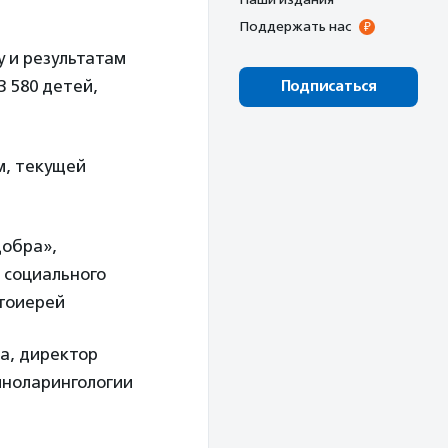
Поддержать нас
у и результатам
3 580 детей,
Подписаться
м, текущей
добра»,
 социального
отоиерей
а, директор
иноларингологии