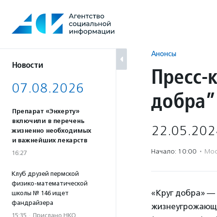
Перейти
к
содержанию
Анонсы
Новости
Пресс-
07.08.2026
добра”:
Препарат «Энхерту»
включили в перечень
22.05.202
жизненно необходимых
и важнейших лекарств
Начало: 10:00
·
Мос
16:27
Клуб друзей пермской
физико-математической
«Круг добра» —
школы № 146 ищет
фандрайзера
жизнеугрожающи
15:35
·
Прислано НКО