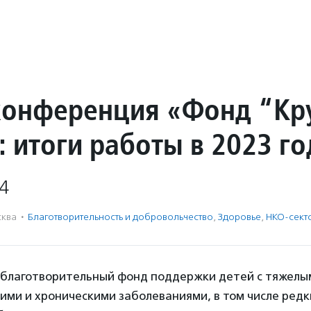
конференция «Фонд “Кр
 итоги работы в 2023 го
4
ква
·
Благотвори­тель­ность и доброволь­чест­во
,
Здоровье
,
НКО-сект
 благотворительный фонд поддержки детей с тяжелы
ми и хроническими заболеваниями, в том числе ред