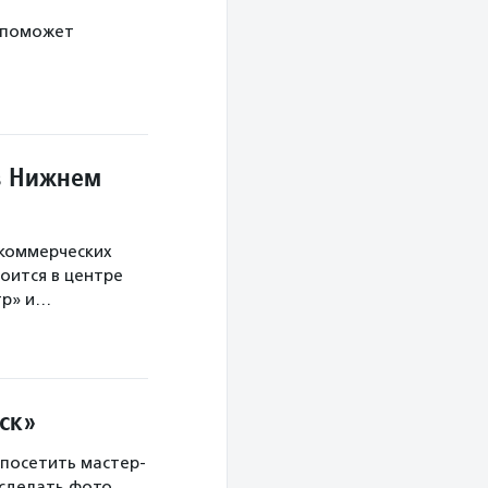
 поможет
в Нижнем
екоммерческих
оится в центре
тр» и…
ск»
 посетить мастер-
 сделать фото