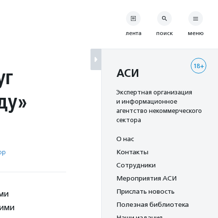
лента
поиск
меню
18+
уг
АСИ
ду»
Экспертная организация
и информационное
агентство некоммерческого
сектора
О нас
ор
Контакты
Сотрудники
Мероприятия АСИ
Прислать новость
ми
Полезная библиотека
кими
Наши издания