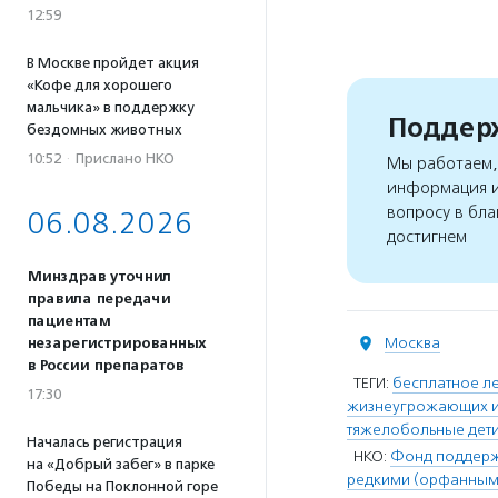
12:59
В Москве пройдет акция
«Кофе для хорошего
мальчика» в поддержку
Поддерж
бездомных животных
10:52
·
Прислано НКО
Мы работаем, 
информация и
вопросу в бла
06.08.2026
достигнем
Минздрав уточнил
правила передачи
пациентам
Москва
незарегистрированных
в России препаратов
ТЕГИ:
бесплатное л
17:30
жизнеугрожающих и
тяжелобольные дет
Началась регистрация
НКО:
Фонд поддерж
на «Добрый забег» в парке
редкими (орфанными
Победы на Поклонной горе