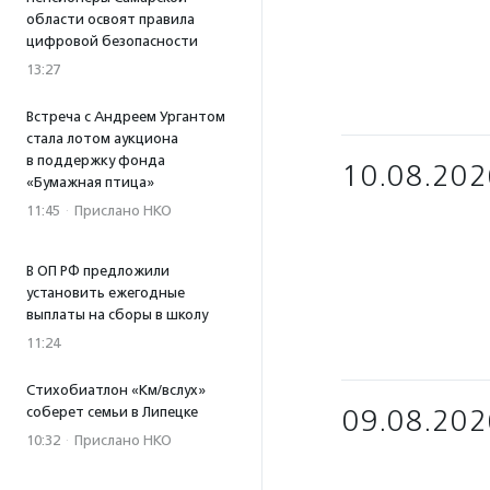
области освоят правила
цифровой безопасности
13:27
Встреча с Андреем Ургантом
стала лотом аукциона
в поддержку фонда
10.08.202
«Бумажная птица»
11:45
·
Прислано НКО
В ОП РФ предложили
установить ежегодные
выплаты на сборы в школу
11:24
Стихобиатлон «Км/вслух»
соберет семьи в Липецке
09.08.202
10:32
·
Прислано НКО