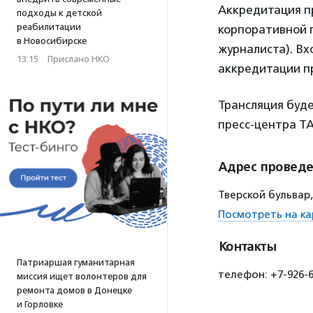
Аккредитация про
подходы к детской
реабилитации
корпоративной 
в Новосибирске
журналиста). В
13:15
·
Прислано НКО
аккредитации п
Трансляция буд
пресс-центра Т
Адрес провед
Тверской бульвар,
Посмотреть на ка
Контакты
Патриаршая гуманитарная
телефон: +7-926-60
миссия ищет волонтеров для
ремонта домов в Донецке
и Горловке