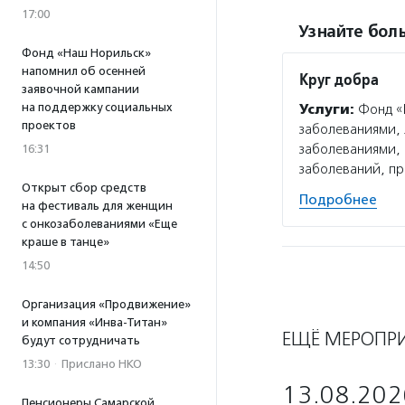
17:00
Узнайте боль
Фонд «Наш Норильск»
напомнил об осенней
Круг добра
заявочной кампании
на поддержку социальных
Услуги:
Фонд «К
проектов
заболеваниями, 
заболеваниями, 
16:31
заболеваний, п
Открыт сбор средств
Подробнее
на фестиваль для женщин
с онкозаболеваниями «Еще
краше в танце»
14:50
Организация «Продвижение»
и компания «Инва-Титан»
ЕЩЁ МЕРОПР
будут сотрудничать
13:30
·
Прислано НКО
13.08.202
Пенсионеры Самарской