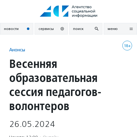
Перейти
к
содержанию
новости
сервисы
поиск
меню
18+
Анонсы
Весенняя
образовательная
сессия педагогов-
волонтеров
26.05.2024