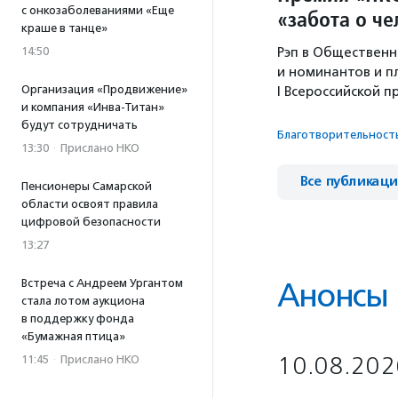
с онкозаболеваниями «Еще
«забота о ч
краше в танце»
14:50
Рэп в Общественн
и номинантов и п
Организация «Продвижение»
I Всероссийской 
и компания «Инва-Титан»
будут сотрудничать
Благотвори­тель­ност
13:30
·
Прислано НКО
Все публикац
Пенсионеры Самарской
области освоят правила
цифровой безопасности
13:27
Встреча с Андреем Ургантом
Анонсы
стала лотом аукциона
в поддержку фонда
«Бумажная птица»
10.08.202
11:45
·
Прислано НКО