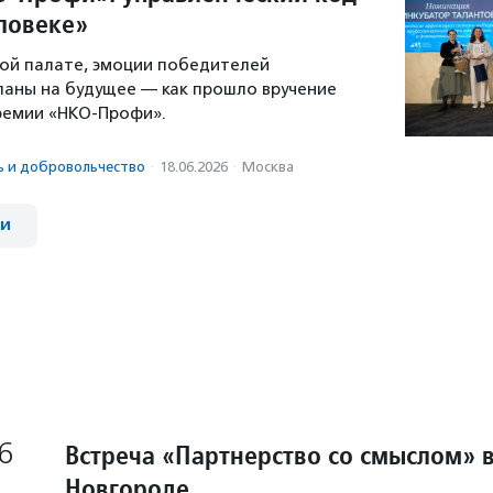
еловеке»
ой палате, эмоции победителей
ланы на будущее — как прошло вручение
премии «НКО-Профи».
ь и доброволь­чест­во
·
18.06.2026
·
Москва
ии
6
Встреча «Партнерство со смыслом» 
Новгороде