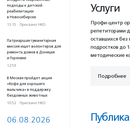
Услуги
подходы к детской
реабилитации
в Новосибирске
Профи-центр ор
13:15
·
Прислано НКО
репетиторами д
оставшихся без 
Патриаршая гуманитарная
миссия ищет волонтеров для
подростков до 1
ремонта домов в Донецке
методические к
и Горловке
12:59
Подробнее
В Москве пройдет акция
«Кофе для хорошего
мальчика» в поддержку
бездомных животных
10:52
·
Прислано НКО
Публика
06.08.2026