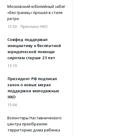
Московский юбилейный забег
«Без границ» прошел в стиле
ретро
13:30
·
Прислано НКО
Совфед поддержал
инициативу о бесплатной
юридической помощи
сиротам старше 23 лет
13:19
Президент РФ подписал
закон о новых мерах
поддержки молодежных
НКО
13:04
Волонтеры Наставнического
центра преобразили
территорию дома ребенка