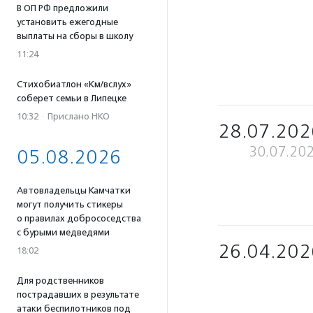
В ОП РФ предложили
установить ежегодные
выплаты на сборы в школу
11:24
Стихобиатлон «Км/вслух»
соберет семьи в Липецке
10:32
·
Прислано НКО
28.07.202
30.07.20
05.08.2026
Автовладельцы Камчатки
могут получить стикеры
о правилах добрососедства
с бурыми медведями
26.04.202
18:02
Для родственников
пострадавших в результате
атаки беспилотников под