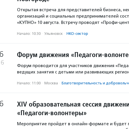
Открытая встреча для представителей бизнеса, н
организаций и социальных предпринимателей сост
«КУПНО» 10 августа. Встречу проводят «Профи-цен
Начало: 10:30
·
Ульяновск
·
НКО-сектор
6
Форум движения «Педагоги-волонт
26
Форум проводится для участников движения «Педа
ведущих занятия с детьми или развивающих регио
Начало: 11:00
·
Москва
·
Благотвори­тель­ность и доброволь­ч
6
XIV образовательная сессия движен
«Педагоги-волонтеры»
Мероприятие пройдет в онлайн-формате и будет