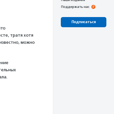
Поддержать нас
Подписаться
что
есте, тратя хотя
 известно, можно
ение
тельных
ала.