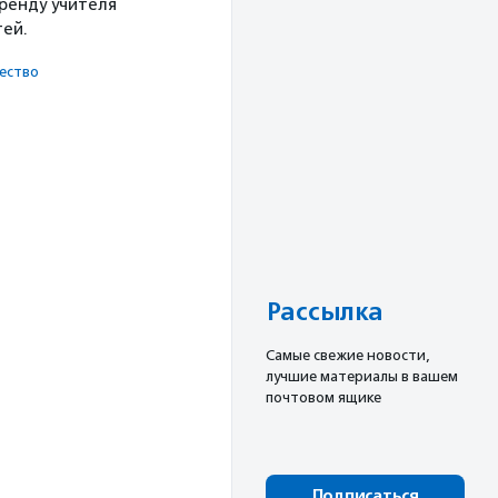
ренду учителя
тей.
ест­во
Рассылка
Cамые свежие новости,
лучшие материалы в вашем
почтовом ящике
Подписаться