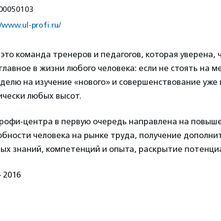
00050103
//www.ul-profi.ru/
то команда тренеров и педагогов, которая уверена, 
главное в жизни любого человека: если не стоять на м
еделю на изучение «нового» и совершенствование уже
ически любых высот.
рофи-центра в первую очередь направлена на повыш
обности человека на рынке труда, получение дополни
ых знаний, компетенций и опыта, раскрытие потенци
 2016