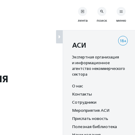
лента
поиск
меню
18+
АСИ
Экспертная организация
и информационное
агентство некоммерческого
ия
сектора
О нас
Контакты
Сотрудники
Мероприятия АСИ
Прислать новость
Полезная библиотека
Наши издания