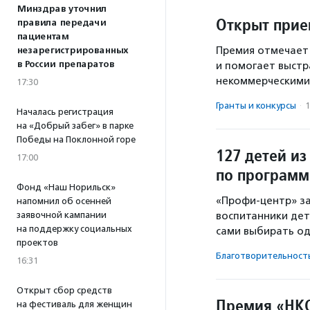
Минздрав уточнил
Открыт прие
правила передачи
пациентам
Премия отмечает
незарегистрированных
в России препаратов
и помогает выстр
некоммерческими
17:30
Гранты и конкурсы
·
1
Началась регистрация
на «Добрый забег» в парке
Победы на Поклонной горе
127 детей и
17:00
по программ
Фонд «Наш Норильск»
«Профи-центр» за
напомнил об осенней
заявочной кампании
воспитанники дет
на поддержку социальных
сами выбирать од
проектов
Благотвори­тель­ност
16:31
Открыт сбор средств
Премия «НКО
на фестиваль для женщин