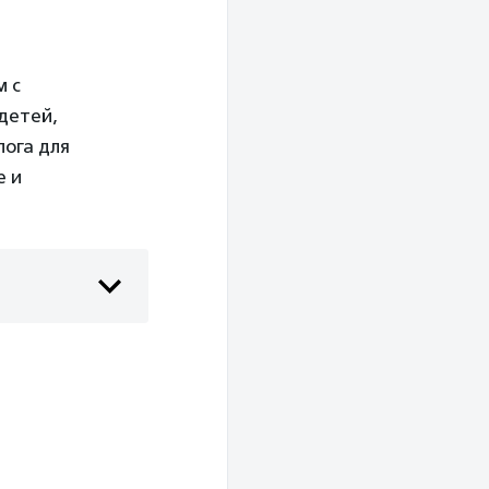
м с
детей,
лога для
е и