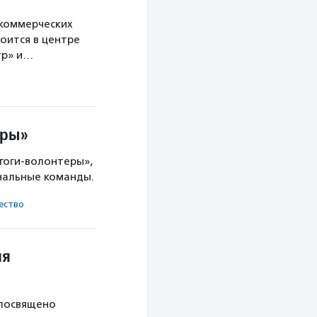
екоммерческих
оится в центре
тр» и…
еры»
гоги-волонтеры»,
нальные команды.
ест­во
ия
 посвящено