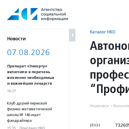
Перейти
к
содержанию
Каталог НКО
Новости
Автоно
07.08.2026
органи
Препарат «Энхерту»
профес
включили в перечень
жизненно необходимых
“Профи
и важнейших лекарств
16:27
Клуб друзей пермской
Ульяновск
·
Волонте
физико-математической
школы № 146 ищет
фандрайзера
ИНН
73260
15:35
·
Прислано НКО