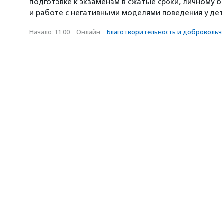
подготовке к экзаменам в сжатые сроки, личному б
и работе с негативными моделями поведения у де
Начало: 11:00
·
Онлайн
·
Благотвори­тель­ность и доброволь­ч