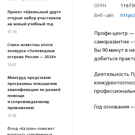
ОГРН
11673
Проект «Школьный друг»
Веб-сайт
https:
открыл набор участников
на новый учебный год
15:16
Профи-центр — э
саморазвитие – 
Стали известны итоги
бы 90 минут в н
конкурса «Заповедные
острова России — 2026»
добиться практ
14:21
Деятельность П
Минтруд представил
конкурентоспос
программы повышения
квалификации по ранней
профессиональн
помощи
и сопровождаемому
Год основания —
проживанию
13:45
Фонд «Катрен» поможет
внедрить современные