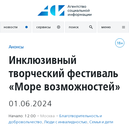
Перейти
к
содержанию
новости
сервисы
поиск
меню
18+
Анонсы
Инклюзивный
творческий фестиваль
«Море возможностей»
01.06.2024
Начало: 12:00
·
Москва
·
Благотвори­тель­ность и
доброволь­чест­во
,
Люди с инвалидностью
,
Семья и дети