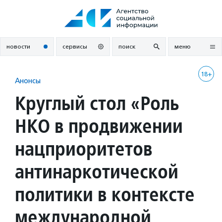
Перейти
к
содержанию
новости
сервисы
поиск
меню
18+
Анонсы
Круглый стол «Роль
НКО в продвижении
нацприоритетов
антинаркотической
политики в контексте
международной