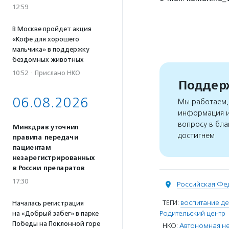
12:59
В Москве пройдет акция
«Кофе для хорошего
мальчика» в поддержку
бездомных животных
10:52
·
Прислано НКО
Поддерж
06.08.2026
Мы работаем, 
информация и
вопросу в бла
Минздрав уточнил
достигнем
правила передачи
пациентам
незарегистрированных
в России препаратов
17:30
Российская Фе
ТЕГИ:
воспитание де
Началась регистрация
Родительский центр
на «Добрый забег» в парке
Победы на Поклонной горе
НКО:
Автономная н