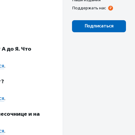
Поддержать нас
Подписаться
А до Я. Что
ся
.
т?
ся
.
песочнице и на
ся
.