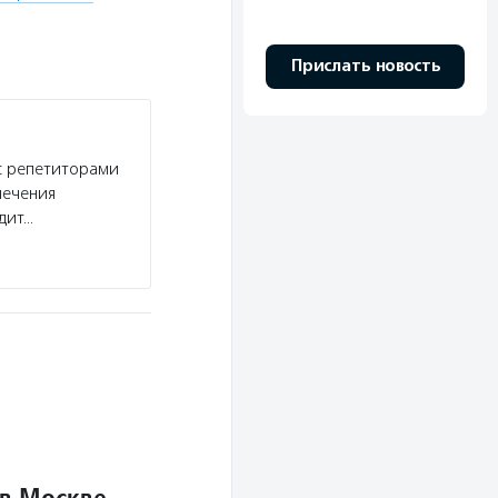
Прислать новость
с репетиторами
печения
одит…
 в Москве