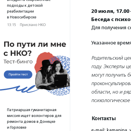
подходы к детской
20 июля, 17.0
реабилитации
в Новосибирске
Беседа с псих
13:15
·
Прислано НКО
Для получения 
Указанное время
Родительский це
году. Эксперты ц
могут получить б
проконсультирова
области, но и ря
психологическое
Патриаршая гуманитарная
миссия ищет волонтеров для
Контакты
ремонта домов в Донецке
и Горловке
e-mail: kamanina_