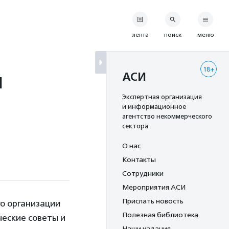
лента
поиск
меню
18+
я
АСИ
Экспертная организация
и информационное
агентство некоммерческого
сектора
О нас
Контакты
Сотрудники
Мероприятия АСИ
Прислать новость
о организации
Полезная библиотека
еские советы и
Наши издания