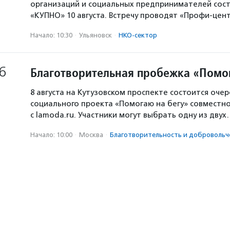
организаций и социальных предпринимателей сост
«КУПНО» 10 августа. Встречу проводят «Профи-цен
Начало: 10:30
·
Ульяновск
·
НКО-сектор
6
Благотворительная пробежка «Помо
8 августа на Кутузовском проспекте состоится оче
социального проекта «Помогаю на бегу» совместн
с lamoda.ru. Участники могут выбрать одну из дву
Начало: 10:00
·
Москва
·
Благотвори­тель­ность и доброволь­ч