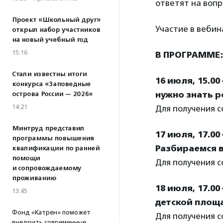
ответят на вопр
Проект «Школьный друг»
Участие в вебин
открыл набор участников
на новый учебный год
15:16
В ПРОГРАММЕ:
Стали известны итоги
16 июля, 15.00
конкурса «Заповедные
нужно знать 
острова России — 2026»
14:21
Для получения 
Минтруд представил
17 июля, 17.00
программы повышения
Разбираемся в
квалификации по ранней
помощи
Для получения 
и сопровождаемому
проживанию
18 июля, 17.0
13:45
детской площ
Фонд «Катрен» поможет
Для получения 
внедрить современные