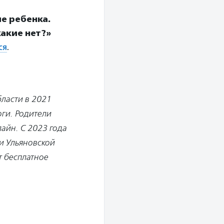
ие ребенка.
какие нет?»
ся
.
ласти в 2021
оги. Родители
лайн. С 2023 года
и Ульяновской
т бесплатное