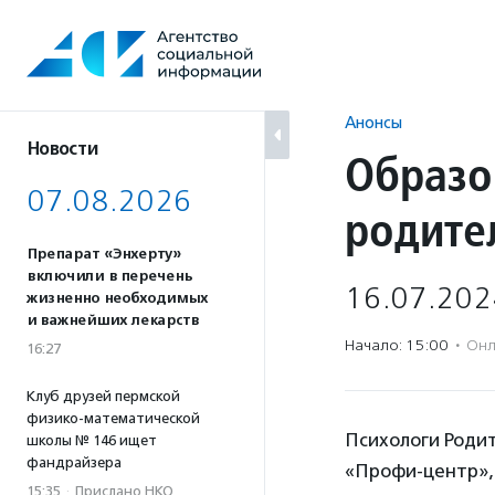
Перейти
к
содержанию
Анонсы
Новости
Образо
07.08.2026
родите
Препарат «Энхерту»
включили в перечень
16.07.202
жизненно необходимых
и важнейших лекарств
Начало: 15:00
·
Онл
16:27
Клуб друзей пермской
физико-математической
Психологи Роди
школы № 146 ищет
фандрайзера
«Профи-центр»,
15:35
·
Прислано НКО