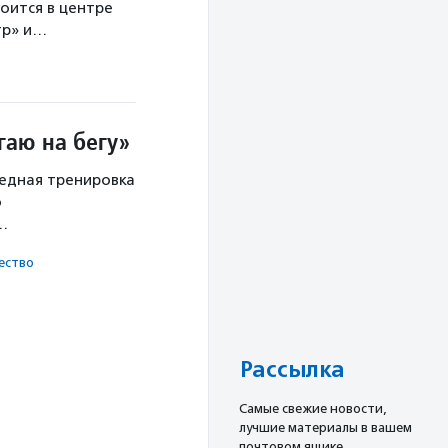
оится в центре
тр» и…
гаю на бегу»
редная тренировка
о
х…
ест­во
Рассылка
Cамые свежие новости,
лучшие материалы в вашем
почтовом ящике