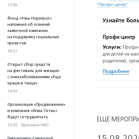
“Профи-центр”
17:00
Фонд «Наш Норильск»
Узнайте боль
напомнил об осенней
заявочной кампании
Профи-центр
на поддержку социальных
проектов
Услуги:
Профи-ц
16:31
для детей из ма
родителей, орга
Открыт сбор средств
на фестиваль для женщин
Подробнее
с онкозаболеваниями «Еще
краше в танце»
14:50
Организация «Продвижение»
и компания «Инва-Титан»
будут сотрудничать
ЕЩЁ МЕРОПР
13:30
·
Прислано НКО
15.08.202
Пенсионеры Самарской