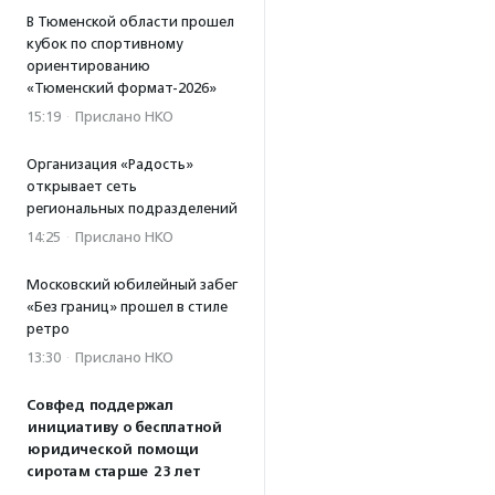
В Тюменской области прошел
кубок по спортивному
ориентированию
«Тюменский формат-2026»
15:19
·
Прислано НКО
Организация «Радость»
открывает сеть
региональных подразделений
14:25
·
Прислано НКО
Московский юбилейный забег
«Без границ» прошел в стиле
ретро
13:30
·
Прислано НКО
Совфед поддержал
инициативу о бесплатной
юридической помощи
сиротам старше 23 лет