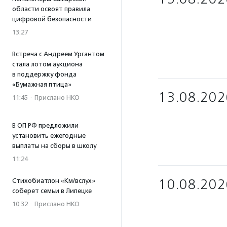
области освоят правила
цифровой безопасности
13:27
Встреча с Андреем Ургантом
стала лотом аукциона
в поддержку фонда
«Бумажная птица»
13.08.202
11:45
·
Прислано НКО
В ОП РФ предложили
установить ежегодные
выплаты на сборы в школу
11:24
10.08.202
Стихобиатлон «Км/вслух»
соберет семьи в Липецке
10:32
·
Прислано НКО