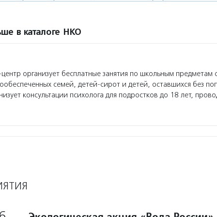
ше в каталоге НКО
ентр организует бесплатные занятия по школьным предметам 
лообеспеченных семей, детей-сирот и детей, оставшихся без по
низует консультации психолога для подростков до 18 лет, пров
ИЯТИЯ
6
Экологическая акция «Вода России»