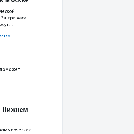
ческой
За три часа
несут…
ест­во
 поможет
в Нижнем
екоммерческих