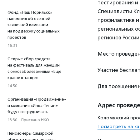
тестирования и 
Специалисты Кл
Фонд «Наш Норильск»
напомнил об осенней
профилактике и
заявочной кампании
региональных о
на поддержку социальных
регионов России
проектов
16:31
Место проведен
Открыт сбор средств
на фестиваль для женщин
Участие бесплат
с онкозаболеваниями «Еще
краше в танце»
Для посещения
14:50
Организация «Продвижение»
Адрес провед
и компания «Инва-Титан»
будут сотрудничать
Коломяжский прос
13:30
·
Прислано НКО
Посмотреть на ка
Пенсионеры Самарской
области освоят правила