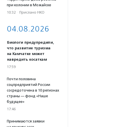
при колонии в Можайске
10:32
·
Прислано НКО
04.08.2026
Биологи предупредили,
что развитие туризма
на Камчатке может
навредить косаткам
17:59
Почти половина
соцпредприятий России
сосредоточена в 10 регионах
страны — фонд «Наше
будущее»
17:46
Принимаются заявки
на конкурс эссе