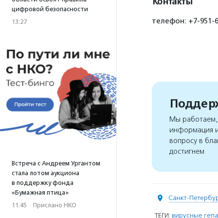
Контакты
цифровой безопасности
телефон: +7-951-6
13:27
Поддерж
Мы работаем, 
информация и
вопросу в бла
достигнем
Встреча с Андреем Ургантом
стала лотом аукциона
в поддержку фонда
«Бумажная птица»
Санкт-Петербу
11:45
·
Прислано НКО
ТЕГИ:
вирусные гепа