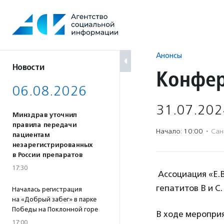
Перейти
к
содержанию
Анонсы
Новости
Конфер
06.08.2026
31.07.202
Минздрав уточнил
правила передачи
Начало: 10:00
·
Сан
пациентам
незарегистрированных
в России препаратов
17:30
Ассоциация «Е.
гепатитов В и С.
Началась регистрация
на «Добрый забег» в парке
Победы на Поклонной горе
В ходе меропри
17:00