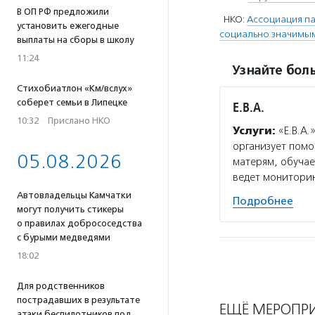
В ОП РФ предложили
НКО:
Ассоциация па
установить ежегодные
социально значимым
выплаты на сборы в школу
11:24
Узнайте боль
Стихобиатлон «Км/вслух»
соберет семьи в Липецке
Е.В.А.
10:32
·
Прислано НКО
Услуги:
«Е.В.А.
организует пом
05.08.2026
матерям, обуча
ведет мониторин
Автовладельцы Камчатки
Подробнее
могут получить стикеры
о правилах добрососедства
с бурыми медведями
18:02
Для родственников
пострадавших в результате
ЕЩЁ МЕРОПР
атаки беспилотников под