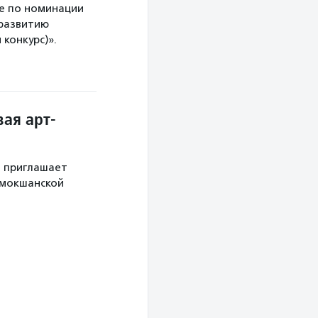
е по номинации
 развитию
конкурс)».
ая арт-
й приглашает
 мокшанской