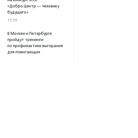
«Добро.Центр — человеку
будущего»
17:39
В Москве и Петербурге
пройдут тренинги
по профилактике выгорания
для помогающих
специалистов
15:32
·
Прислано НКО
Уникальный спектакль
о первой помощи «Гореть
звездой» покажут в Пушкино
13:58
·
Прислано НКО
Как культура помогает
говорить
о благотворительности:
итоги второго «Теплого
вечера с Кольским»